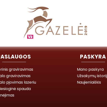
PASLAUGOS
PASKYRA
rinis graviravimas
Mano paskyra
alo graviravimas
Užsakymų istori
lo pjovimas lazeriu
Naujienlaiškis
iesioginė spauda
inėjimas