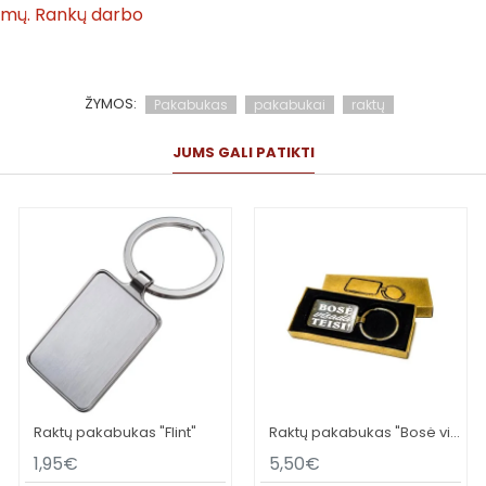
tymų. Rankų darbo
ŽYMOS:
Pakabukas
pakabukai
raktų
JUMS GALI PATIKTI
Raktų pakabukas "Flint"
Raktų pakabukas "Bosė visada teisi"
1,95€
5,50€