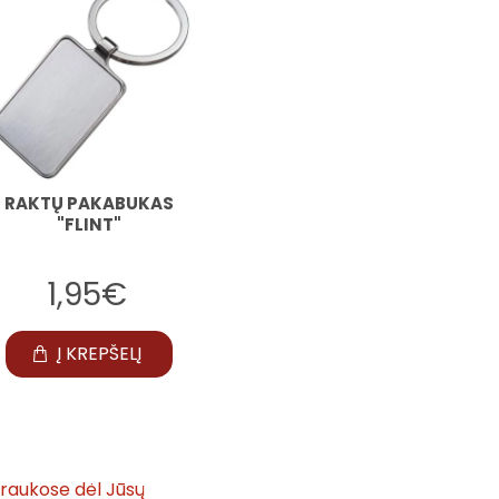
RAKTŲ PAKABUKAS
RAKTŲ PAKABUKAS
RAK
"FLINT"
"BOSĖ VISADA TEISI"
"B
1,95€
5,50€
Į KREPŠELĮ
Į KREPŠELĮ
traukose dėl Jūsų