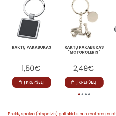
RAKTŲ PAKABUKAS
RAKTŲ PAKABUKAS
"MOTOROLERIS"
1,50€
2,49€
Į KREPŠELĮ
Į KREPŠELĮ
Prekių spalva (atspalvis) gali skirtis nuo matomų nuo