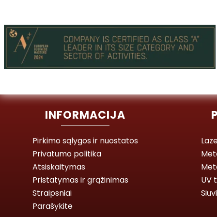
INFORMACIJA
Pirkimo sąlygos ir nuostatos
Laze
Privatumo politika
Met
Atsiskaitymas
Meta
Pristatymas ir grąžinimas
UV t
Straipsniai
Siuv
Parašykite