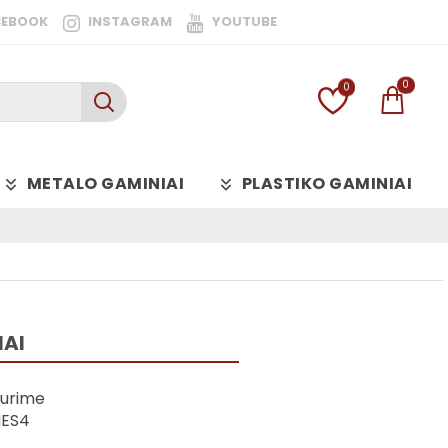
CEBOOK
INSTAGRAM
YOUTUBE
0
0
METALO GAMINIAI
PLASTIKO GAMINIAI
NAI
urime
NES4