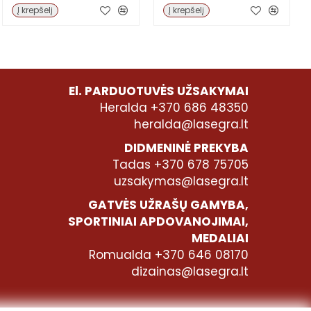
Į krepšelį
Į krepšelį
El. PARDUOTUVĖS UŽSAKYMAI
Heralda +370 686 48350
heralda@lasegra.lt
DIDMENINĖ PREKYBA
Tadas +370 678 75705
uzsakymas@lasegra.lt
GATVĖS UŽRAŠŲ GAMYBA,
SPORTINIAI APDOVANOJIMAI,
MEDALIAI
Romualda +370 646 08170
dizainas@lasegra.lt