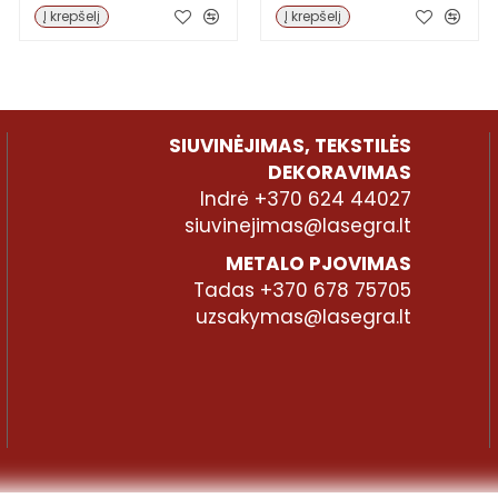
Į krepšelį
Į krepšelį
SIUVINĖJIMAS, TEKSTILĖS
DEKORAVIMAS
Indrė +370 624 44027
siuvinejimas@lasegra.lt
METALO PJOVIMAS
Tadas +370 678 75705
uzsakymas@lasegra.lt