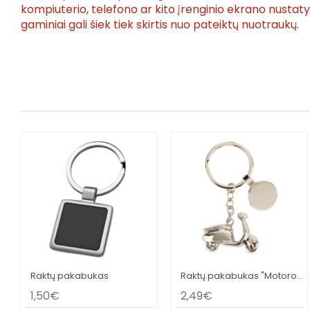
kompiuterio, telefono ar kito įrenginio ekrano nusta
gaminiai gali šiek tiek skirtis nuo pateiktų nuotraukų.
bė"
Raktų pakabukas
Raktų pakabukas "Motoroleris"
1,50€
2,49€