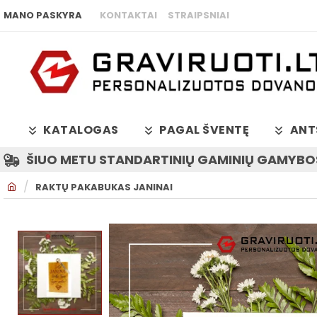
MANO PASKYRA
KONTAKTAI
STRAIPSNIAI
KATALOGAS
PAGAL ŠVENTĘ
ANT
ŠIUO METU STANDARTINIŲ GAMINIŲ GAMYBOS
H
RAKTŲ PAKABUKAS JANINAI
O
M
E