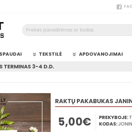
FA
Prekės
pavadinimas
ar
kodas
SPAUDAI
TEKSTILĖ
APDOVANOJIMAI
 TERMINAS 3-4 D.D.
RAKTŲ PAKABUKAS JANI
PREKYBOJE:
T
5,00€
KODAS:
JONI