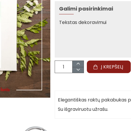
Galimi pasirinkimai
Tekstas dekoravimui
Į KREPŠELĮ
Elegantiškas raktų pakabukas p
Su išgraviruotu užrašu.