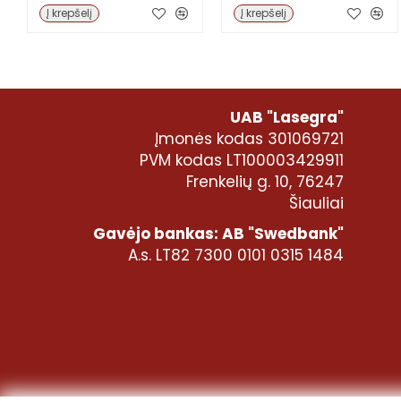
Į krepšelį
Į krepšelį
UAB "Lasegra"
Įmonės kodas 301069721
PVM kodas LT100003429911
Frenkelių g. 10, 76247
Šiauliai
Gavėjo bankas: AB "Swedbank"
A.s. LT82 7300 0101 0315 1484