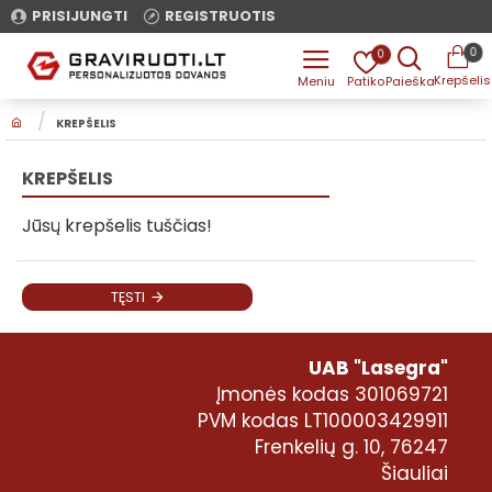
PRISIJUNGTI
REGISTRUOTIS
0
0
H
KREPŠELIS
O
M
E
KREPŠELIS
Jūsų krepšelis tuščias!
TĘSTI
UAB "Lasegra"
Įmonės kodas 301069721
PVM kodas LT100003429911
Frenkelių g. 10, 76247
Šiauliai