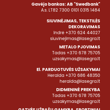
Gavėjo bankas: AB "Swedbank"
A.s. LT82 7300 0101 0315 1484
SIUVINĖJIMAS, TEKSTILĖS
DEKORAVIMAS
Indrė +370 624 44027
siuvinejimas@lasegra.lt
METALO PJOVIMAS
Tadas +370 678 75705
uzsakymas@lasegra.lt
El. PARDUOTUVĖS UŽSAKYMAI
Heralda +370 686 48350
heralda@lasegra.lt
DIDMENINĖ PREKYBA
Tadas +370 678 75705
uzsakymas@lasegra.lt
GATVĖS UŽRAŠŲ GAMYBA, SPORTINIAI