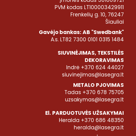
Įmonės kodas 301069721
PVM kodas LT100003429911
Frenkelių g. 10, 76247
Šiauliai
Gavėjo bankas: AB "Swedbank"
A.s. LT82 7300 0101 0315 1484
SIUVINĖJIMAS, TEKSTILĖS
DEKORAVIMAS
Indrė +370 624 44027
siuvinejimas@lasegra.lt
METALO PJOVIMAS
Tadas +370 678 75705
uzsakymas@lasegra.lt
El. PARDUOTUVĖS UŽSAKYMAI
Heralda +370 686 48350
heralda@lasegra.lt