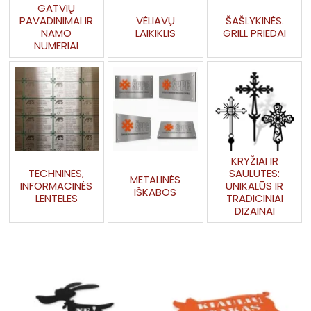
GATVIŲ
PAVADINIMAI IR
VĖLIAVŲ
ŠAŠLYKINĖS.
NAMO
LAIKIKLIS
GRILL PRIEDAI
NUMERIAI
KRYŽIAI IR
TECHNINĖS,
SAULUTĖS:
METALINĖS
INFORMACINĖS
UNIKALŪS IR
IŠKABOS
LENTELĖS
TRADICINIAI
DIZAINAI