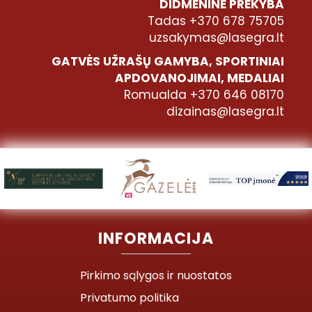
DIDMENINĖ PREKYBA
Tadas +370 678 75705
uzsakymas@lasegra.lt
GATVĖS UŽRAŠŲ GAMYBA, SPORTINIAI
APDOVANOJIMAI, MEDALIAI
Romualda +370 646 08170
dizainas@lasegra.lt
INFORMACIJA
Pirkimo sąlygos ir nuostatos
Privatumo politika