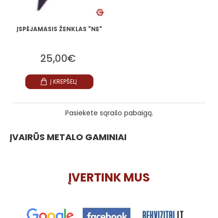
ĮSPĖJAMASIS ŽENKLAS "NE"
25,00€
Į KREPŠELĮ
Pasiekėte sąrašo pabaigą.
ĮVAIRŪS METALO GAMINIAI
ĮVERTINK MUS