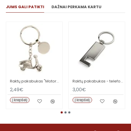
JUMS GALI PATIKTI
DAŽNAI PERKAMA KARTU
Raktų pakabukas "Motoroleris"
Raktų pakabukas - telefono ekrano valiklis
2,49€
3,00€
Į krepšelį
Į krepšelį