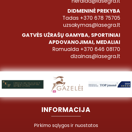
heralda@lasegra.lt
DIDMENINĖ PREKYBA
Tadas +370 678 75705
uzsakymas@lasegra.lt
GATVĖS UŽRAŠŲ GAMYBA, SPORTINIAI
APDOVANOJIMAI, MEDALIAI
Romualda +370 646 08170
dizainas@lasegra.lt
INFORMACIJA
Pirkimo sąlygos ir nuostatos