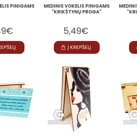
ELIS PINIGAMS
MEDINIS VOKELIS PINIGAMS
MEDINI
"KRIKŠTYNŲ PROGA"
"KR
49€
5,49€
REPŠELĮ
Į KREPŠELĮ