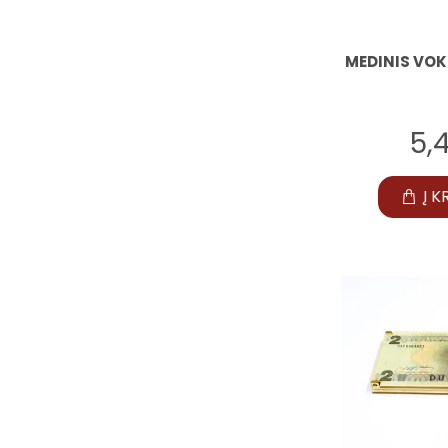
MEDINIS VOK
5,
Į K