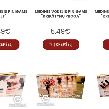
ELIS PINIGAMS
MEDINIS VOKELIS PINIGAMS
MEDINI
 LT"
"KRIKŠTYNŲ PROGA"
"KR
49€
5,49€
REPŠELĮ
Į KREPŠELĮ