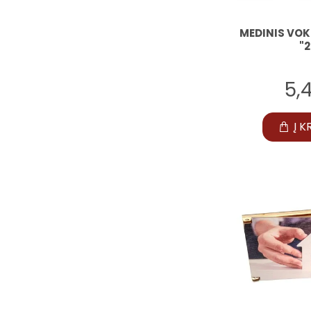
MEDINIS VOK
"2
5,
Į K