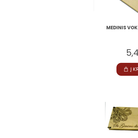
MEDINIS VOK
5,
Į K