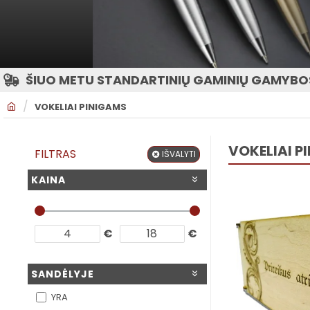
ŠIUO METU STANDARTINIŲ GAMINIŲ GAMYBOS
H
VOKELIAI PINIGAMS
O
M
E
VOKELIAI P
FILTRAS
IŠVALYTI
KAINA
€
€
SANDĖLYJE
YRA