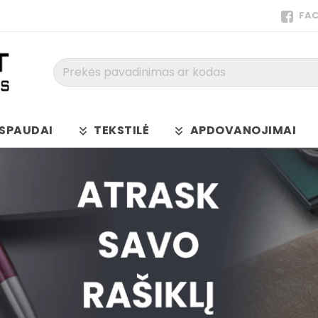
FA
Prekės
pavadinimas
ar
kodas
SPAUDAI
TEKSTILĖ
APDOVANOJIMAI