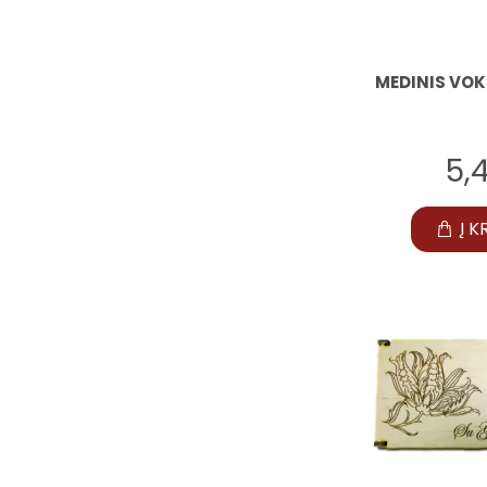
MEDINIS VOK
5,
Į K