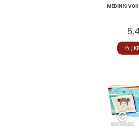
MEDINIS VOK
5,
Į K