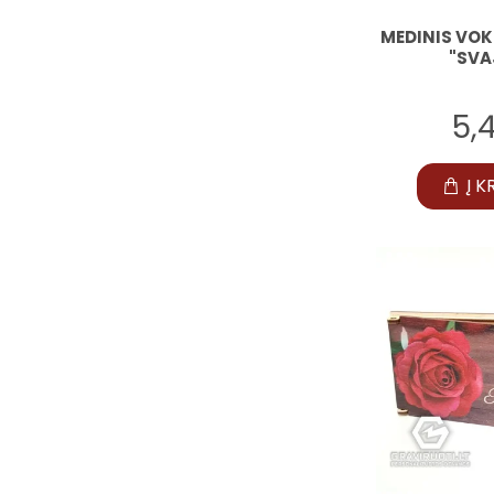
MEDINIS VOK
"SVA
5,
Į K