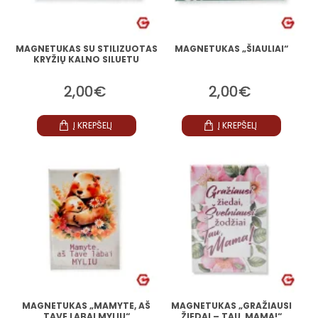
MAGNETUKAS SU STILIZUOTAS
MAGNETUKAS „ŠIAULIAI“
KRYŽIŲ KALNO SILUETU
2,00€
2,00€
Į KREPŠELĮ
Į KREPŠELĮ
MAGNETUKAS „MAMYTE, AŠ
MAGNETUKAS „GRAŽIAUSI
TAVE LABAI MYLIU“
ŽIEDAI – TAU, MAMA!“