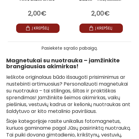
2,00€
2,00€
Į KREPŠELĮ
Į KREPŠELĮ
Pasiekėte sąrašo pabaigą.
Magnetukai su nuotrauka – įamžinkite
brangiausias akimirkas!
Ieškote originalaus būdo išsaugoti prisiminimus ar
nustebinti artimuosius? Personalizuoti magnetukai
su nuotrauka – tai stilingas, šiltas ir praktiškas
sprendimas! Įamžinkite šeimos akimirkas, vaikų
piešinius, vestuvių kadrus ar kelionių nuotraukas ant
šaldytuvo ar kito metalinio paviršiaus.
Šioje kategorijoje rasite unikalius fotomagnetus,
kuriuos gaminame pagal Jūsų pasirinktą nuotrauką.
Tai puiki dovana gimtadienio, krikštynų, vestuvių,