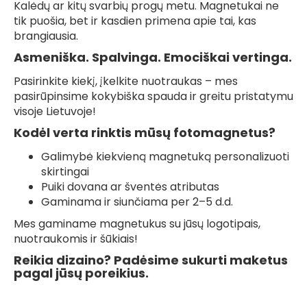
Kalėdų ar kitų svarbių progų metu. Magnetukai ne
tik puošia, bet ir kasdien primena apie tai, kas
brangiausia.
Asmeniška. Spalvinga. Emociškai vertinga.
Pasirinkite kiekį, įkelkite nuotraukas – mes
pasirūpinsime kokybiška spauda ir greitu pristatymu
visoje Lietuvoje!
Kodėl verta rinktis mūsų fotomagnetus?
Galimybė kiekvieną magnetuką personalizuoti
skirtingai
Puiki dovana ar šventės atributas
Gaminama ir siunčiama per 2–5 d.d.
Mes gaminame magnetukus su jūsų logotipais,
nuotraukomis ir šūkiais!
Reikia dizaino? Padėsime sukurti maketus
pagal jūsų poreikius.