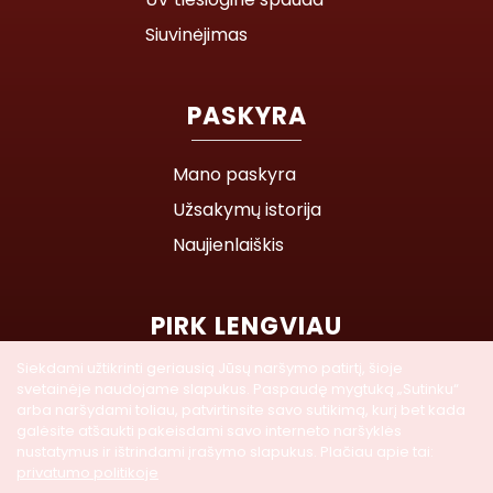
Siuvinėjimas
PASKYRA
Mano paskyra
Užsakymų istorija
Naujienlaiškis
PIRK LENGVIAU
Siekdami užtikrinti geriausią Jūsų naršymo patirtį, šioje
Parduotuvės žemėlapis
svetainėje naudojame slapukus. Paspaudę mygtuką „Sutinku“
arba naršydami toliau, patvirtinsite savo sutikimą, kurį bet kada
galėsite atšaukti pakeisdami savo interneto naršyklės
nustatymus ir ištrindami įrašymo slapukus. Plačiau apie tai:
privatumo politikoje