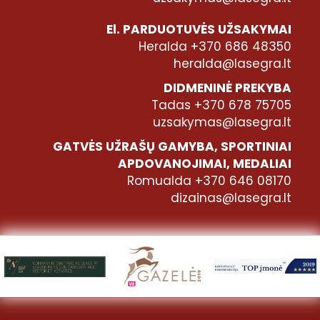
El. PARDUOTUVĖS UŽSAKYMAI
Heralda +370 686 48350
heralda@lasegra.lt
DIDMENINĖ PREKYBA
Tadas +370 678 75705
uzsakymas@lasegra.lt
GATVĖS UŽRAŠŲ GAMYBA, SPORTINIAI
APDOVANOJIMAI, MEDALIAI
Romualda +370 646 08170
dizainas@lasegra.lt