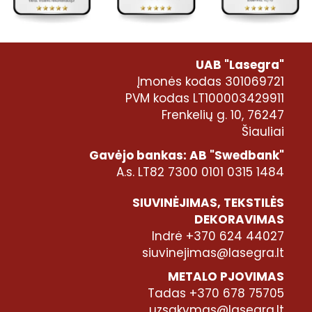
UAB "Lasegra"
Įmonės kodas 301069721
PVM kodas LT100003429911
Frenkelių g. 10, 76247
Šiauliai
Gavėjo bankas: AB "Swedbank"
A.s. LT82 7300 0101 0315 1484
SIUVINĖJIMAS, TEKSTILĖS
DEKORAVIMAS
Indrė +370 624 44027
siuvinejimas@lasegra.lt
METALO PJOVIMAS
Tadas +370 678 75705
uzsakymas@lasegra.lt