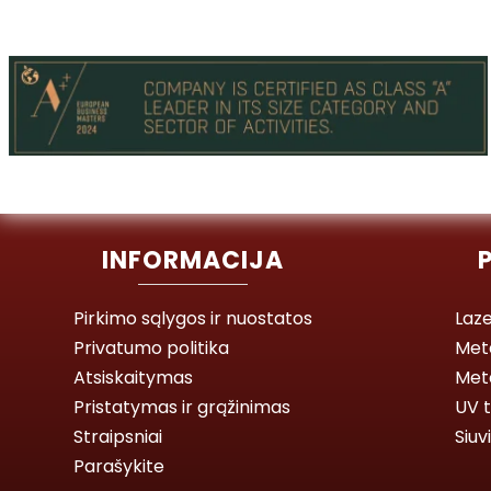
INFORMACIJA
Pirkimo sąlygos ir nuostatos
Laze
Privatumo politika
Met
Atsiskaitymas
Meta
Pristatymas ir grąžinimas
UV t
Straipsniai
Siuv
Parašykite