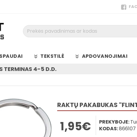
FA
Prekės
pavadinimas
ar
kodas
SPAUDAI
TEKSTILĖ
APDOVANOJIMAI
 TERMINAS 4-5 D.D.
RAKTŲ PAKABUKAS "FLIN
PREKYBOJE:
Tu
1,95€
KODAS:
866107