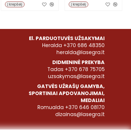
Į krepšelį
Į krepšelį
El. PARDUOTUVĖS UŽSAKYMAI
Heralda +370 686 48350
heralda@lasegra.lt
DIDMENINĖ PREKYBA
Tadas +370 678 75705
uzsakymas@lasegra.lt
GATVĖS UŽRAŠŲ GAMYBA,
SPORTINIAI APDOVANOJIMAI,
MEDALIAI
Romualda +370 646 08170
dizainas@lasegra.lt