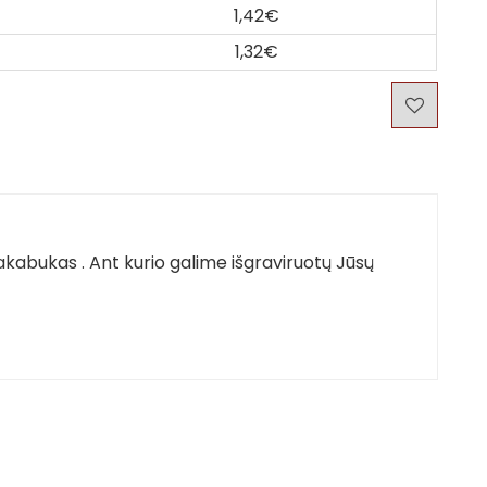
1,42€
1,32€
TŲ PAKABUKAS
RAKTŲ PAKABUKAS
RAKTŲ P
"MERGAITĖ"
"BERNIUKAS"
"DU
akabukas . Ant kurio galime išgraviruotų Jūsų
1,80€
1,80€
2,
Į KREPŠELĮ
Į KREPŠELĮ
Į KR