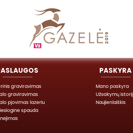
PASLAUGOS
PASKYRA
rinis graviravimas
Mano paskyra
alo graviravimas
Užsakymų istori
lo pjovimas lazeriu
Naujienlaiškis
iesioginė spauda
inėjimas