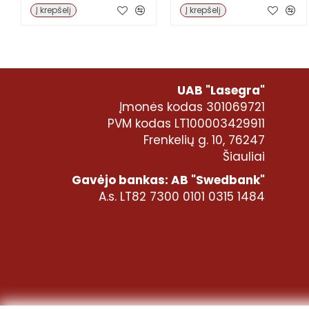
Į krepšelį
Į krepšelį
UAB "Lasegra"
Įmonės kodas 301069721
PVM kodas LT100003429911
Frenkelių g. 10, 76247
Šiauliai
Gavėjo bankas: AB "Swedbank"
A.s. LT82 7300 0101 0315 1484