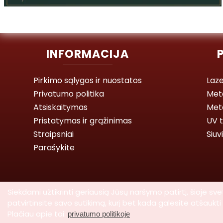
INFORMACIJA
Pirkimo sąlygos ir nuostatos
Laze
Privatumo politika
Met
Atsiskaitymas
Meta
Pristatymas ir grąžinimas
UV t
Straipsniai
Siuv
Parašykite
Siekdami užtikrinti geriausią Jūsų naršymo patirtį, šioje
patvirtinsite savo sutikimą, kurį bet kada galėsite atšauk
Plačiau apie tai:
privatumo politikoje