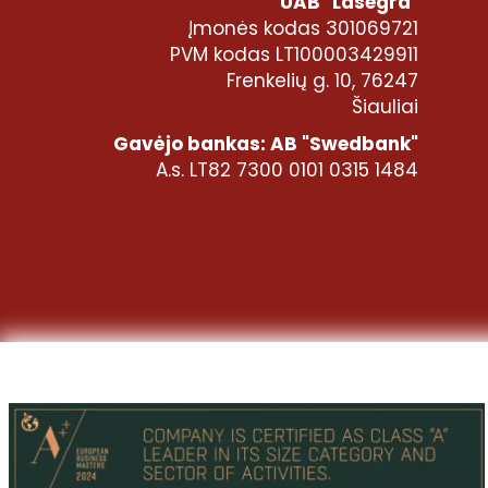
UAB "Lasegra"
Įmonės kodas 301069721
PVM kodas LT100003429911
Frenkelių g. 10, 76247
Šiauliai
Gavėjo bankas: AB "Swedbank"
A.s. LT82 7300 0101 0315 1484