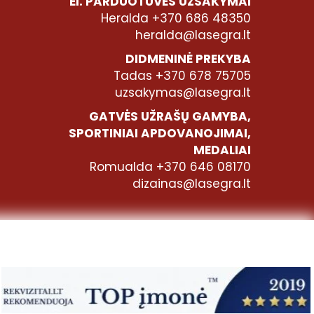
El. PARDUOTUVĖS UŽSAKYMAI
Heralda +370 686 48350
heralda@lasegra.lt
DIDMENINĖ PREKYBA
Tadas +370 678 75705
uzsakymas@lasegra.lt
GATVĖS UŽRAŠŲ GAMYBA,
SPORTINIAI APDOVANOJIMAI,
MEDALIAI
Romualda +370 646 08170
dizainas@lasegra.lt