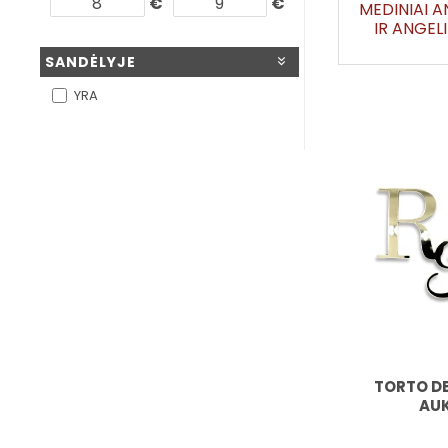
€
€
MEDINIAI A
IR ANGEL
SANDĖLYJE
YRA
TORTO D
AU