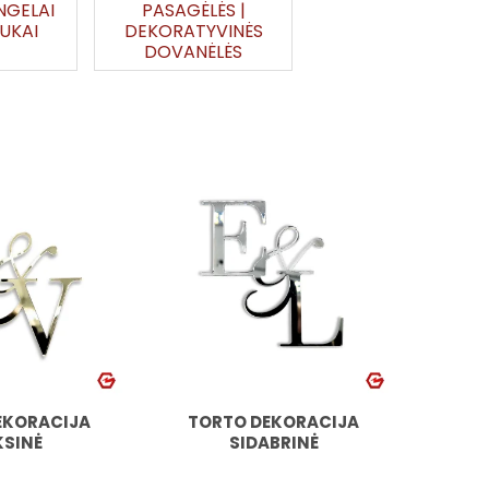
NGELAI
PASAGĖLĖS |
IUKAI
DEKORATYVINĖS
DOVANĖLĖS
EKORACIJA
TORTO DEKORACIJA
KSINĖ
SIDABRINĖ