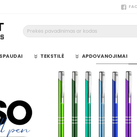
FA
Prekės
pavadinimas
ar
kodas
SPAUDAI
TEKSTILĖ
APDOVANOJIMAI