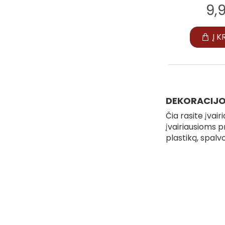
9,
Į K
DEKORACIJ
Čia rasite įva
įvairiausioms 
plastiką, spalv