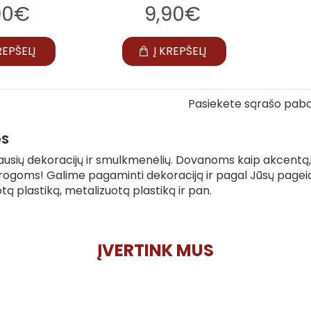
90€
9,90€
REPŠELĮ
Į KREPŠELĮ
Pasiekėte sąrašo paba
OS
iriausių dekoracijų ir smulkmenėlių. Dovanoms kaip akce
progoms! Galime pagaminti dekoraciją ir pagal Jūsų pageid
otą plastiką, metalizuotą plastiką ir pan.
ĮVERTINK MUS