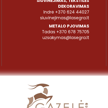
SIUVINĖJIMAS, TEKSTILĖS
DEKORAVIMAS
Indrė +370 624 44027
siuvinejimas@lasegra.lt
METALO PJOVIMAS
Tadas +370 678 75705
uzsakymas@lasegra.lt