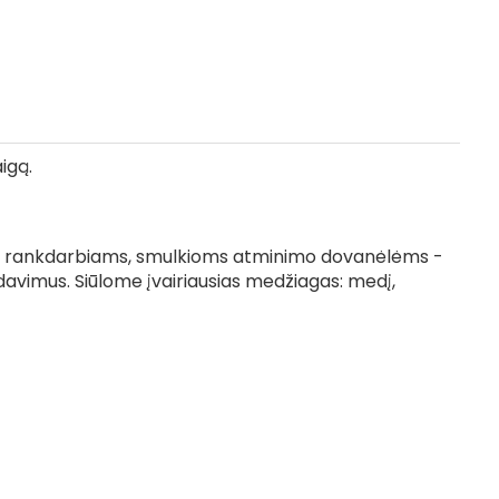
igą.
ntą, rankdarbiams, smulkioms atminimo dovanėlėms -
avimus. Siūlome įvairiausias medžiagas: medį,