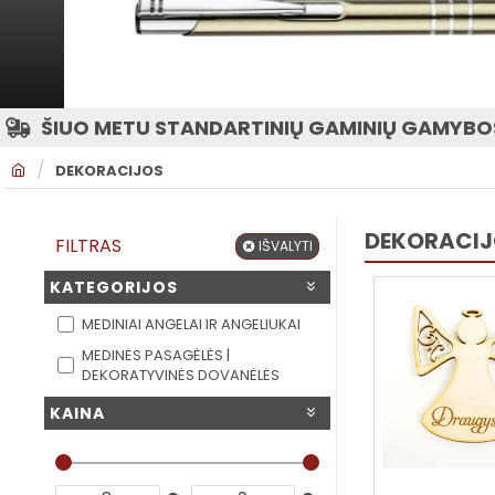
ŠIUO METU STANDARTINIŲ GAMINIŲ GAMYBOS
H
DEKORACIJOS
O
M
E
DEKORACI
FILTRAS
IŠVALYTI
KATEGORIJOS
MEDINIAI ANGELAI IR ANGELIUKAI
MEDINĖS PASAGĖLĖS |
DEKORATYVINĖS DOVANĖLĖS
KAINA