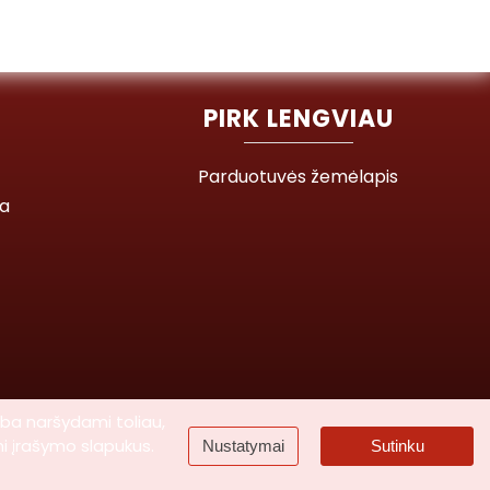
PIRK LENGVIAU
Parduotuvės žemėlapis
ja
rba naršydami toliau,
mi įrašymo slapukus.
Nustatymai
Sutinku