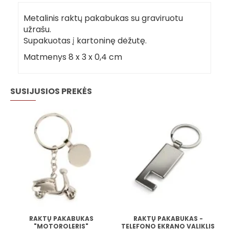
Metalinis raktų pakabukas su graviruotu
užrašu.
Supakuotas į kartoninę dėžutę.
Matmenys 8 x 3 x 0,4 cm
SUSIJUSIOS PREKĖS
I
RAKTŲ PAKABUKAS
RAKTŲ PAKABUKAS -
"MOTOROLERIS"
TELEFONO EKRANO VALIKLIS