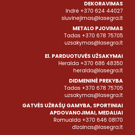
DEKORAVIMAS
Indrė +370 624 44027
siuvinejimas@lasegra.lt
METALO PJOVIMAS
Tadas +370 678 75705
uzsakymas@lasegra.lt
El. PARDUOTUVĖS UŽSAKYMAI
Heralda +370 686 48350
heralda@lasegra.lt
DIDMENINĖ PREKYBA
Tadas +370 678 75705
uzsakymas@lasegra.lt
GATVĖS UŽRAŠŲ GAMYBA, SPORTINIAI
APDOVANOJIMAI, MEDALIAI
Romualda +370 646 08170
dizainas@lasegra.lt