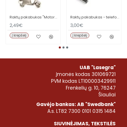
Raktų pakabukas "Motoroleris"
Raktų pakabukas - telefono ekrano valiklis
2,49€
3,00€
Į krepšelį
Į krepšelį
UAB "Lasegra"
Įmonės kodas 301069721
PVM kodas LT100003429911
Frenkelių g. 10, 76247
Šiauliai
Gavėjo bankas: AB "Swedbank"
A.s. LT82 7300 0101 0315 1484
SIUVINĖJIMAS, TEKSTILĖS