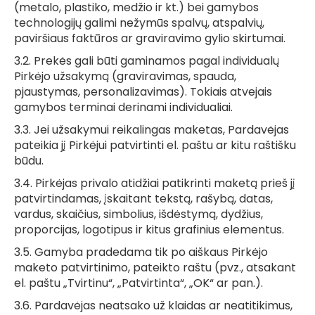
(metalo, plastiko, medžio ir kt.) bei gamybos
technologijų galimi nežymūs spalvų, atspalvių,
paviršiaus faktūros ar graviravimo gylio skirtumai.
3.2. Prekės gali būti gaminamos pagal individualų
Pirkėjo užsakymą (graviravimas, spauda,
pjaustymas, personalizavimas). Tokiais atvejais
gamybos terminai derinami individualiai.
3.3. Jei užsakymui reikalingas maketas, Pardavėjas
pateikia jį Pirkėjui patvirtinti el. paštu ar kitu raštišku
būdu.
3.4. Pirkėjas privalo atidžiai patikrinti maketą prieš jį
patvirtindamas, įskaitant tekstą, rašybą, datas,
vardus, skaičius, simbolius, išdėstymą, dydžius,
proporcijas, logotipus ir kitus grafinius elementus.
3.5. Gamyba pradedama tik po aiškaus Pirkėjo
maketo patvirtinimo, pateikto raštu (pvz., atsakant
el. paštu „Tvirtinu“, „Patvirtinta“, „OK“ ar pan.).
3.6. Pardavėjas neatsako už klaidas ar neatitikimus,