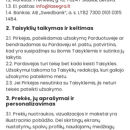
1.3. El. paštas:
info@lasegra.lt
1.4. Bankas: AB „Swedbank“, a. s. LT82 7300 0101 0315
1484.
2. Taisyklių taikymas ir keitimas
2.1. Pirkėjas, pateikdamas užsakymą Parduotuvėje ar
bendraudamas su Pardavėju el. paštu, patvirtina,
kad yra susipažinęs su šiomis Taisyklėmis ir sutinka jų
laikytis.
2.2. Pardavėjas turi teisę bet kada keisti Taisykles.
Užsakymui taikoma ta Taisyklių redakcija, kuri galiojo
užsakymo pateikimo metu.
2.3. Jei Pirkėjas nesutinka su Taisyklėmis, jis neturi
teisės pateikti užsakymo.
3. Prekės, jų aprašymai ir
personalizavimas
3.1. Prekių nuotraukos, vizualizacijos ir maketai yra
iliustracinio pobūdžio. Dėl skirtingų ekranų
nustatymų, spalvų profilių, naudojamų medžiagų