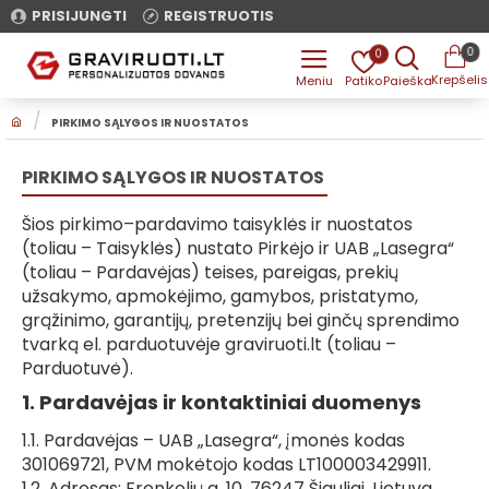
PRISIJUNGTI
REGISTRUOTIS
0
0
H
PIRKIMO SĄLYGOS IR NUOSTATOS
O
M
E
PIRKIMO SĄLYGOS IR NUOSTATOS
Šios pirkimo–pardavimo taisyklės ir nuostatos
(toliau –
Taisyklės
) nustato Pirkėjo ir UAB „Lasegra“
(toliau –
Pardavėjas
) teises, pareigas, prekių
užsakymo, apmokėjimo, gamybos, pristatymo,
grąžinimo, garantijų, pretenzijų bei ginčų sprendimo
tvarką el. parduotuvėje graviruoti.lt (toliau –
Parduotuvė
).
1. Pardavėjas ir kontaktiniai duomenys
1.1. Pardavėjas – UAB „Lasegra“, įmonės kodas
301069721, PVM mokėtojo kodas LT100003429911.
1.2. Adresas: Frenkelių g. 10, 76247 Šiauliai, Lietuva.