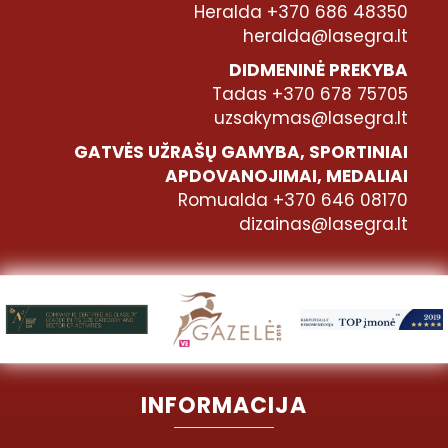
Heralda +370 686 48350
heralda@lasegra.lt
DIDMENINĖ PREKYBA
Tadas +370 678 75705
uzsakymas@lasegra.lt
GATVĖS UŽRAŠŲ GAMYBA, SPORTINIAI
APDOVANOJIMAI, MEDALIAI
Romualda +370 646 08170
dizainas@lasegra.lt
INFORMACIJA