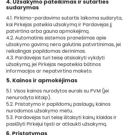
4. Užsakymo pateikimas ir sutarties
sudarymas
4.1. Pirkimo–pardavimo sutartis laikoma sudaryta,
kai Pirkėjas pateikia užsakymą ir Pardavėjas jį
patvirtina arba gauna apmokėjimą.
4.2. Automatinis sistemos pranešimas apie
užsakymo gavimą nėra galutinis patvirtinimas, jei
reikalingas papildomas derinimas.
4.3. Pardavėjas turi teisę atsisakyti vykdyti
užsakymą, jei Pirkėjas nepateikia būtinos
informacijos ar nepatvirtina maketo.
5. Kainos ir apmokėjimas
5.1. Visos kainos nurodytos eurais su PVM (jei
nenurodyta kitaip).
5.2. Pristatymo ir papildomų paslaugų kainos
nurodomos užsakymo metu.
5.3. Pardavėjas turi teisę ištaisyti kainų klaidas ir
pasiūlyti Pirkėjui tęsti ar atšaukti užsakymą.
6. Pristatymas