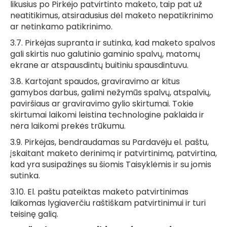
likusius po Pirkėjo patvirtinto maketo, taip pat už
neatitikimus, atsiradusius dėl maketo nepatikrinimo
ar netinkamo patikrinimo.
3.7. Pirkėjas supranta ir sutinka, kad maketo spalvos
gali skirtis nuo galutinio gaminio spalvų, matomų
ekrane ar atspausdintų buitiniu spausdintuvu.
3.8. Kartojant spaudos, graviravimo ar kitus
gamybos darbus, galimi nežymūs spalvų, atspalvių,
paviršiaus ar graviravimo gylio skirtumai. Tokie
skirtumai laikomi leistina technologine paklaida ir
nėra laikomi prekės trūkumu.
3.9. Pirkėjas, bendraudamas su Pardavėju el. paštu,
įskaitant maketo derinimą ir patvirtinimą, patvirtina,
kad yra susipažinęs su šiomis Taisyklėmis ir su jomis
sutinka.
3.10. El. paštu pateiktas maketo patvirtinimas
laikomas lygiaverčiu raštiškam patvirtinimui ir turi
teisinę galią.