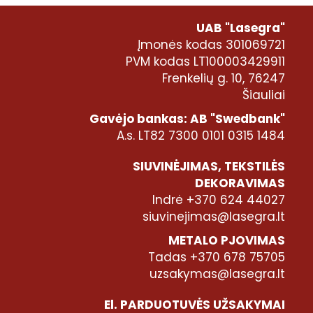
UAB "Lasegra"
Įmonės kodas 301069721
PVM kodas LT100003429911
Frenkelių g. 10, 76247
Šiauliai
Gavėjo bankas: AB "Swedbank"
A.s. LT82 7300 0101 0315 1484
SIUVINĖJIMAS, TEKSTILĖS
DEKORAVIMAS
Indrė +370 624 44027
siuvinejimas@lasegra.lt
METALO PJOVIMAS
Tadas +370 678 75705
uzsakymas@lasegra.lt
El. PARDUOTUVĖS UŽSAKYMAI