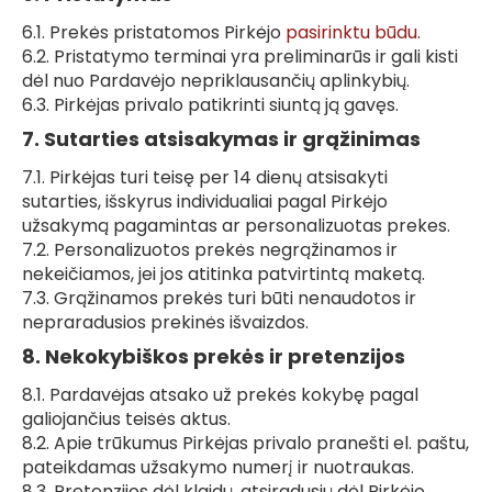
6.1. Prekės pristatomos Pirkėjo
pasirinktu būdu
.
6.2. Pristatymo terminai yra preliminarūs ir gali kisti
dėl nuo Pardavėjo nepriklausančių aplinkybių.
6.3. Pirkėjas privalo patikrinti siuntą ją gavęs.
7. Sutarties atsisakymas ir grąžinimas
7.1. Pirkėjas turi teisę per 14 dienų atsisakyti
sutarties, išskyrus individualiai pagal Pirkėjo
užsakymą pagamintas ar personalizuotas prekes.
7.2. Personalizuotos prekės negrąžinamos ir
nekeičiamos, jei jos atitinka patvirtintą maketą.
7.3. Grąžinamos prekės turi būti nenaudotos ir
nepraradusios prekinės išvaizdos.
8. Nekokybiškos prekės ir pretenzijos
8.1. Pardavėjas atsako už prekės kokybę pagal
galiojančius teisės aktus.
8.2. Apie trūkumus Pirkėjas privalo pranešti el. paštu,
pateikdamas užsakymo numerį ir nuotraukas.
8.3. Pretenzijos dėl klaidų, atsiradusių dėl Pirkėjo