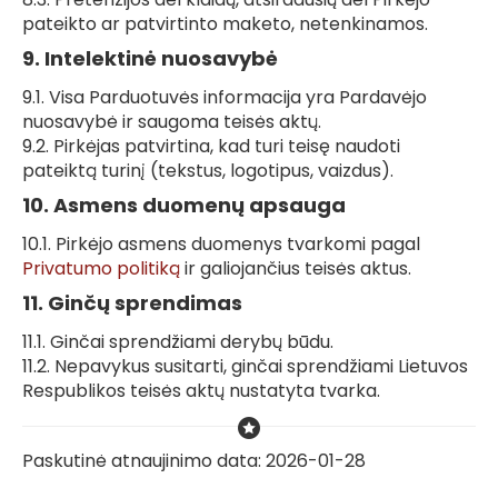
pateikto ar patvirtinto maketo, netenkinamos.
9. Intelektinė nuosavybė
9.1. Visa Parduotuvės informacija yra Pardavėjo
nuosavybė ir saugoma teisės aktų.
9.2. Pirkėjas patvirtina, kad turi teisę naudoti
pateiktą turinį (tekstus, logotipus, vaizdus).
10. Asmens duomenų apsauga
10.1. Pirkėjo asmens duomenys tvarkomi pagal
Privatumo politiką
ir galiojančius teisės aktus.
11. Ginčų sprendimas
11.1. Ginčai sprendžiami derybų būdu.
11.2. Nepavykus susitarti, ginčai sprendžiami Lietuvos
Respublikos teisės aktų nustatyta tvarka.
Paskutinė atnaujinimo data: 2026-01-28