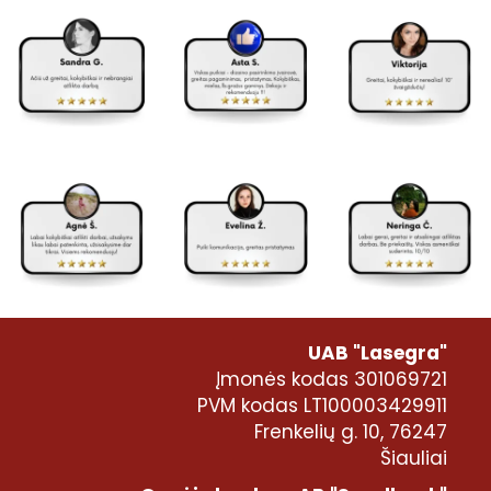
UAB "Lasegra"
Įmonės kodas 301069721
PVM kodas LT100003429911
Frenkelių g. 10, 76247
Šiauliai