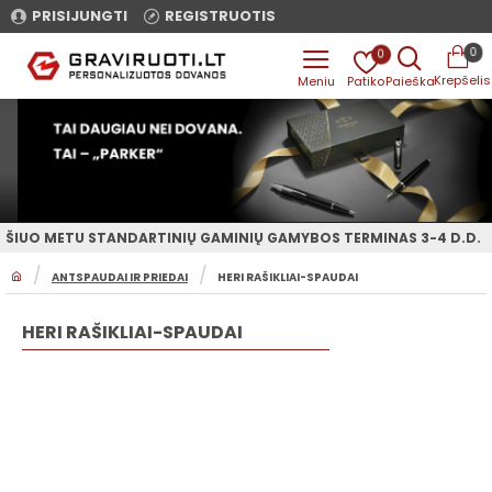
PRISIJUNGTI
REGISTRUOTIS
0
0
ŠIUO METU STANDARTINIŲ GAMINIŲ GAMYBOS TERMINAS 3-4 D.D.
H
ANTSPAUDAI IR PRIEDAI
HERI RAŠIKLIAI-SPAUDAI
O
M
E
HERI RAŠIKLIAI-SPAUDAI