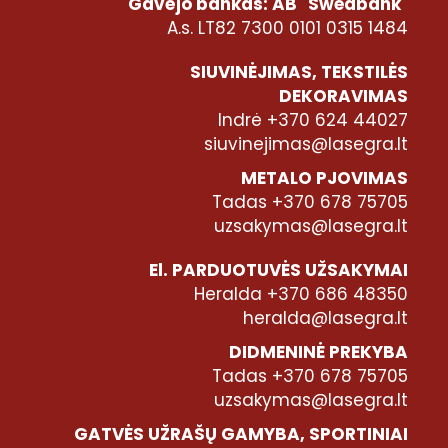
Gavėjo bankas: AB "Swedbank"
A.s. LT82 7300 0101 0315 1484
SIUVINĖJIMAS, TEKSTILĖS
DEKORAVIMAS
Indrė +370 624 44027
siuvinejimas@lasegra.lt
METALO PJOVIMAS
Tadas +370 678 75705
uzsakymas@lasegra.lt
El. PARDUOTUVĖS UŽSAKYMAI
Heralda +370 686 48350
heralda@lasegra.lt
DIDMENINĖ PREKYBA
Tadas +370 678 75705
uzsakymas@lasegra.lt
GATVĖS UŽRAŠŲ GAMYBA, SPORTINIAI