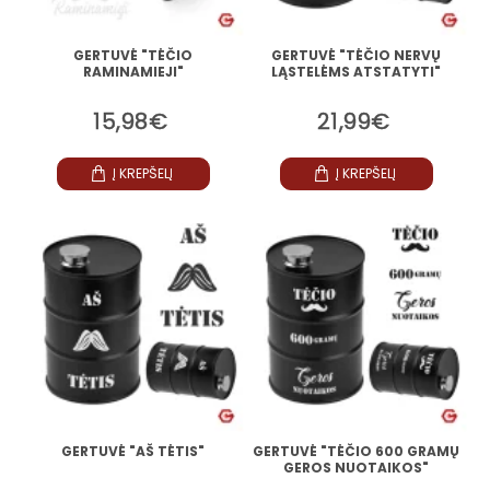
GERTUVĖ "TĖČIO
GERTUVĖ "TĖČIO NERVŲ
RAMINAMIEJI"
LĄSTELĖMS ATSTATYTI"
15,98€
21,99€
Į KREPŠELĮ
Į KREPŠELĮ
GERTUVĖ "AŠ TĖTIS"
GERTUVĖ "TĖČIO 600 GRAMŲ
GEROS NUOTAIKOS"