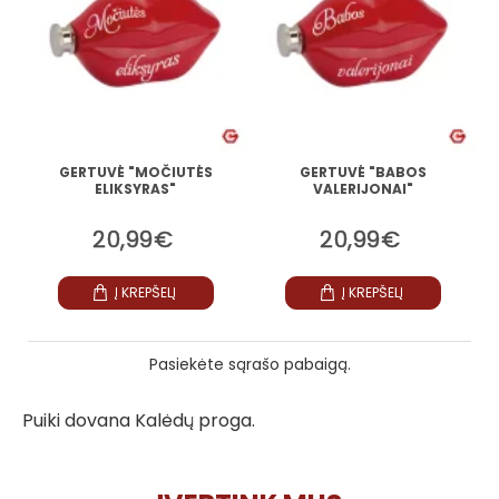
GERTUVĖ "MOČIUTĖS
GERTUVĖ "BABOS
ELIKSYRAS"
VALERIJONAI"
20,99€
20,99€
Į KREPŠELĮ
Į KREPŠELĮ
Pasiekėte sąrašo pabaigą.
Puiki dovana Kalėdų proga.