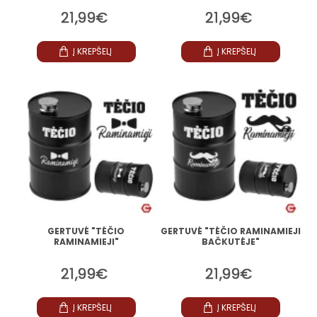
21,99€
21,99€
Į KREPŠELĮ
Į KREPŠELĮ
GERTUVĖ "TĖČIO
GERTUVĖ "TĖČIO RAMINAMIEJI
RAMINAMIEJI"
BAČKUTĖJE"
21,99€
21,99€
Į KREPŠELĮ
Į KREPŠELĮ