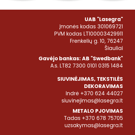
UAB "Lasegra"
Įmonės kodas 301069721
PVM kodas LT100003429911
Frenkelių g. 10, 76247
Šiauliai
Gavėjo bankas: AB "Swedbank"
A.s. LT82 7300 0101 0315 1484
SIUVINĖJIMAS, TEKSTILĖS
DEKORAVIMAS
Indrė +370 624 44027
siuvinejimas@lasegra.lt
METALO PJOVIMAS
Tadas +370 678 75705
uzsakymas@lasegra.lt