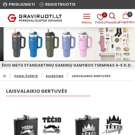
PRISIJUNGTI
REGISTRUOTIS
0
0
ŠIUO METU STANDARTINIŲ GAMINIŲ GAMYBOS TERMINAS 4-5 D.D.
H
PAGAL ŠVENTĘ
KALĖDOMS
LAISVALAIKIO GERTUVĖS
O
M
E
LAISVALAIKIO GERTUVĖS