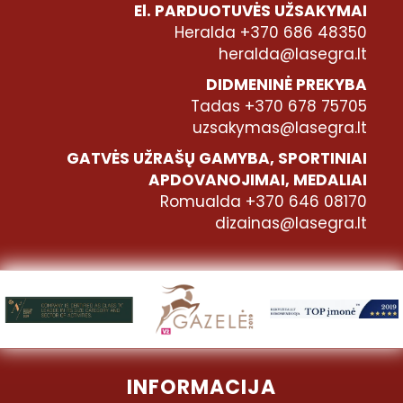
El. PARDUOTUVĖS UŽSAKYMAI
Heralda +370 686 48350
heralda@lasegra.lt
DIDMENINĖ PREKYBA
Tadas +370 678 75705
uzsakymas@lasegra.lt
GATVĖS UŽRAŠŲ GAMYBA, SPORTINIAI
APDOVANOJIMAI, MEDALIAI
Romualda +370 646 08170
dizainas@lasegra.lt
INFORMACIJA