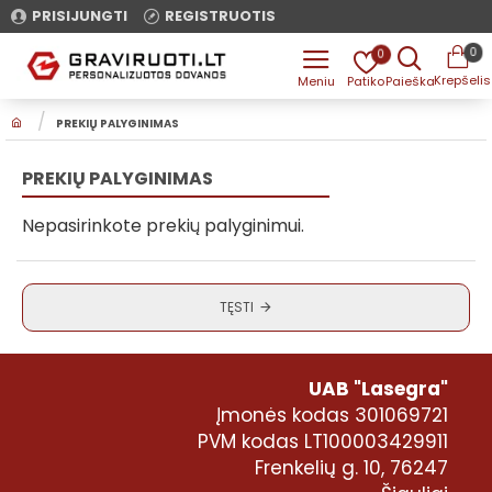
PRISIJUNGTI
REGISTRUOTIS
0
0
H
PREKIŲ PALYGINIMAS
O
M
E
PREKIŲ PALYGINIMAS
Nepasirinkote prekių palyginimui.
TĘSTI
UAB "Lasegra"
Įmonės kodas 301069721
PVM kodas LT100003429911
Frenkelių g. 10, 76247