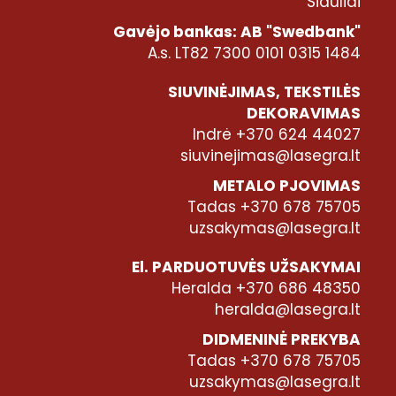
Šiauliai
Gavėjo bankas: AB "Swedbank"
A.s. LT82 7300 0101 0315 1484
SIUVINĖJIMAS, TEKSTILĖS
DEKORAVIMAS
Indrė +370 624 44027
siuvinejimas@lasegra.lt
METALO PJOVIMAS
Tadas +370 678 75705
uzsakymas@lasegra.lt
El. PARDUOTUVĖS UŽSAKYMAI
Heralda +370 686 48350
heralda@lasegra.lt
DIDMENINĖ PREKYBA
Tadas +370 678 75705
uzsakymas@lasegra.lt