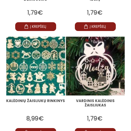
1,79€
1,79€
Į KREPŠELĮ
Į KREPŠELĮ
KALĖDINIŲ ŽAISLIUKŲ RINKINYS
VARDINIS KALĖDINIS
ŽAISLIUKAS
8,99€
1,79€