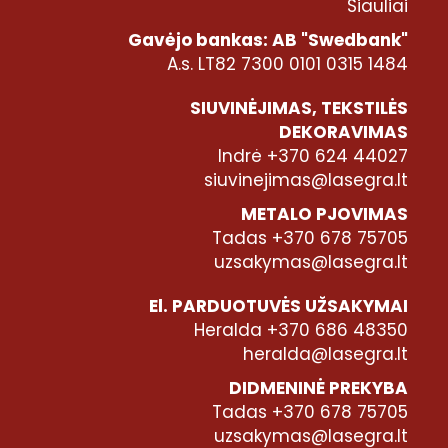
Šiauliai
Gavėjo bankas: AB "Swedbank"
A.s. LT82 7300 0101 0315 1484
SIUVINĖJIMAS, TEKSTILĖS
DEKORAVIMAS
Indrė +370 624 44027
siuvinejimas@lasegra.lt
METALO PJOVIMAS
Tadas +370 678 75705
uzsakymas@lasegra.lt
El. PARDUOTUVĖS UŽSAKYMAI
Heralda +370 686 48350
heralda@lasegra.lt
DIDMENINĖ PREKYBA
Tadas +370 678 75705
uzsakymas@lasegra.lt