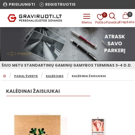
PRISIJUNGTI
REGISTRUOTIS
0
0
ŠIUO METU STANDARTINIŲ GAMINIŲ GAMYBOS TERMINAS 3-4 D.D.
H
PAGAL ŠVENTĘ
KALĖDOMS
KALĖDINAI ŽAISLIUKAI
O
M
E
KALĖDINAI ŽAISLIUKAI