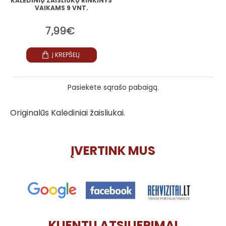
KALĖDINIŲ ŽAISLIUKŲ RINKINYS
VAIKAMS 9 VNT.
7,99€
Į KREPŠELĮ
Pasiekėte sąrašo pabaigą.
Originalūs Kalėdiniai žaisliukai.
ĮVERTINK MUS
KLIENTŲ ATSILIEPIMAI