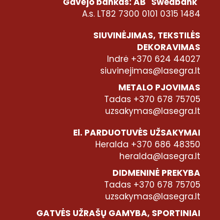
Gavėjo bankas: AB "Swedbank"
A.s. LT82 7300 0101 0315 1484
SIUVINĖJIMAS, TEKSTILĖS
DEKORAVIMAS
Indrė +370 624 44027
siuvinejimas@lasegra.lt
METALO PJOVIMAS
Tadas +370 678 75705
uzsakymas@lasegra.lt
El. PARDUOTUVĖS UŽSAKYMAI
Heralda +370 686 48350
heralda@lasegra.lt
DIDMENINĖ PREKYBA
Tadas +370 678 75705
uzsakymas@lasegra.lt
GATVĖS UŽRAŠŲ GAMYBA, SPORTINIAI