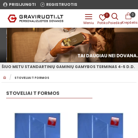
PRISIJUNGTI
REGISTRUOTIS
0
0
ŠIUO METU STANDARTINIŲ GAMINIŲ GAMYBOS TERMINAS 4-5 D.D.
H
STOVELIAI T FORMOS
O
M
E
STOVELIAI T FORMOS