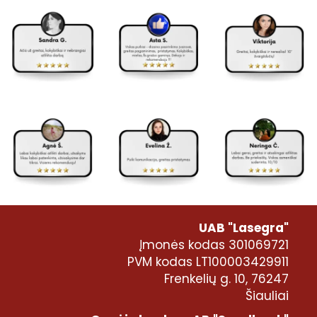
UAB "Lasegra"
Įmonės kodas 301069721
PVM kodas LT100003429911
Frenkelių g. 10, 76247
Šiauliai