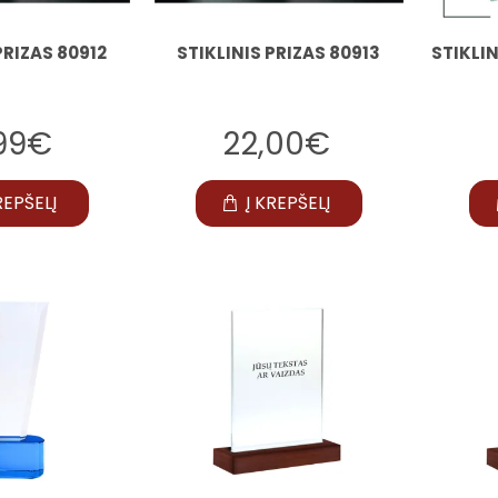
PRIZAS 80912
STIKLINIS PRIZAS 80913
STIKLI
,99€
22,00€
REPŠELĮ
Į KREPŠELĮ