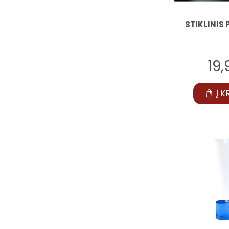
STIKLINIS 
19
Į K