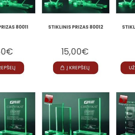
PRIZAS 80011
STIKLINIS PRIZAS 80012
STIKL
,50€
15,00€
REPŠELĮ
Į KREPŠELĮ
UŽ