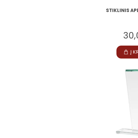
STIKLINIS 
30
Į K