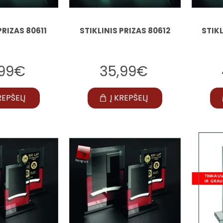
PRIZAS 80611
STIKLINIS PRIZAS 80612
STIKL
,99€
35,99€
REPŠELĮ
Į KREPŠELĮ