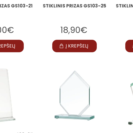
RIZAS GS103-21
STIKLINIS PRIZAS GS103-25
STIKLI
,00€
18,90€
REPŠELĮ
Į KREPŠELĮ