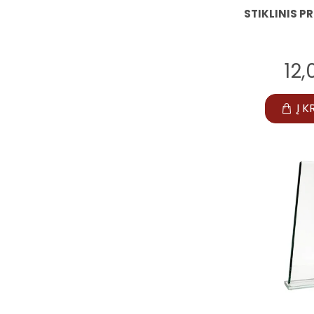
STIKLINIS P
12
Į K