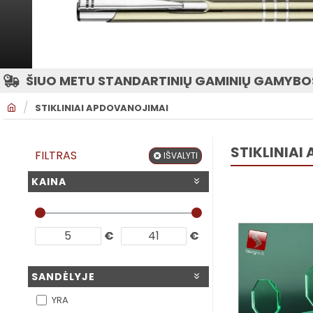
ŠIUO METU STANDARTINIŲ GAMINIŲ GAMYBOS
H
STIKLINIAI APDOVANOJIMAI
O
M
E
STIKLINIAI
FILTRAS
IŠVALYTI
KAINA
€
€
SANDĖLYJE
YRA