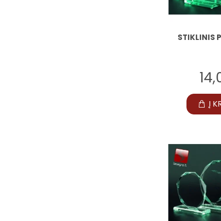
STIKLINIS 
14
Į K