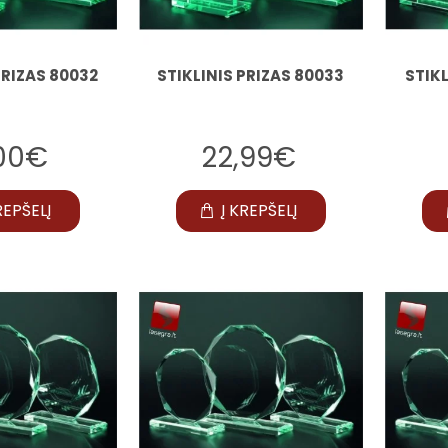
PRIZAS 80032
STIKLINIS PRIZAS 80033
STIKL
,00€
22,99€
REPŠELĮ
Į KREPŠELĮ