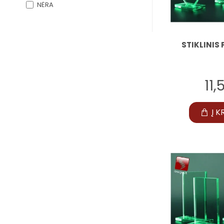
NĖRA
STIKLINIS 
11
Į K