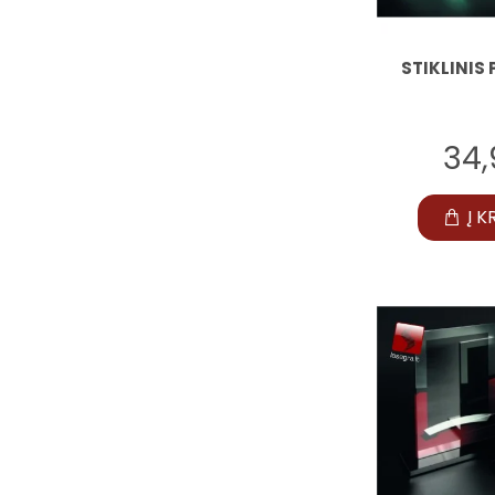
STIKLINIS 
34
Į K