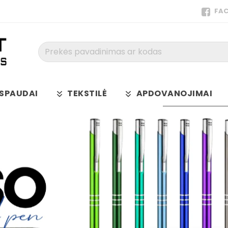
FA
Prekės
pavadinimas
ar
kodas
SPAUDAI
TEKSTILĖ
APDOVANOJIMAI