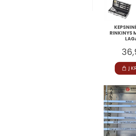
KEPSNIN
RINKINYS 
LAG
36
Į K