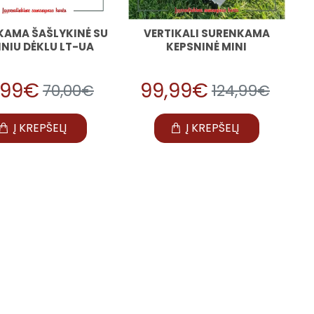
KAMA ŠAŠLYKINĖ SU
VERTIKALI SURENKAMA
NIU DĖKLU LT-UA
KEPSNINĖ MINI
,99€
99,99€
70,00€
124,99€
Į KREPŠELĮ
Į KREPŠELĮ