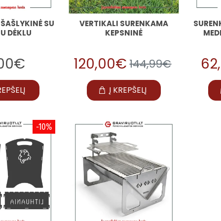
ŠAŠLYKINĖ SU
VERTIKALI SURENKAMA
SUREN
IU DĖKLU
KEPSNINĖ
MEDI
,00€
120,00€
62
144,99€
REPŠELĮ
Į KREPŠELĮ
-10%