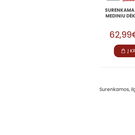
SURENKAMA 
MEDINIU DĖ
62,99
Į K
Surenkamos, ilg