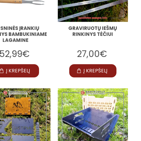
SNINĖS ĮRANKIŲ
GRAVIRUOTŲ IEŠMŲ
NYS BAMBUKINIAME
RINKINYS TĖČIUI
LAGAMINE
52,99€
27,00€
Į KREPŠELĮ
Į KREPŠELĮ