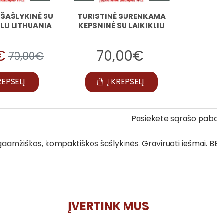
ŠAŠLYKINĖ SU
TURISTINĖ SURENKAMA
KLU LITHUANIA
KEPSNINĖ SU LAIKIKLIU
€
70,00€
70,00€
REPŠELĮ
Į KREPŠELĮ
Pasiekėte sąrašo paba
aamžiškos, kompaktiškos šašlykinės. Graviruoti iešmai. BBQ
ĮVERTINK MUS