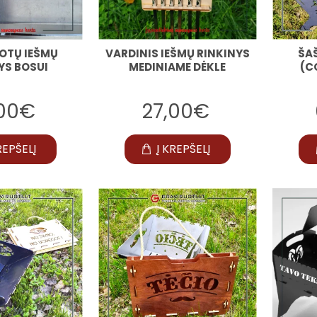
OTŲ IEŠMŲ
VARDINIS IEŠMŲ RINKINYS
ŠA
YS BOSUI
MEDINIAME DĖKLE
(C
,00€
27,00€
REPŠELĮ
Į KREPŠELĮ