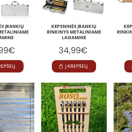
ĖS ĮRANKIŲ
KEPSNINĖS ĮRANKIŲ
KEP
METALINIAME
RINKINYS METALINIAME
RINKI
AMINE
LAGAMINE
,99€
34,99€
REPŠELĮ
Į KREPŠELĮ