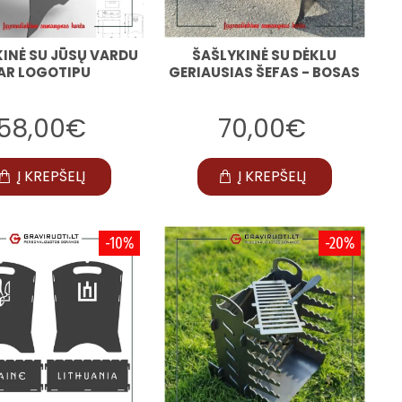
INĖ SU JŪSŲ VARDU
ŠAŠLYKINĖ SU DĖKLU
AR LOGOTIPU
GERIAUSIAS ŠEFAS - BOSAS
58,00€
70,00€
Į KREPŠELĮ
Į KREPŠELĮ
-10%
-20%