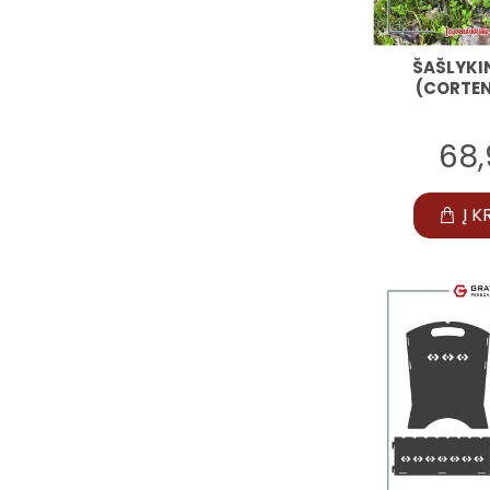
ŠAŠLYKI
(CORTEN
68
Į K