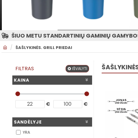
ŠIUO METU STANDARTINIŲ GAMINIŲ GAMYBOS
H
ŠAŠLYKINĖS. GRILL PRIEDAI
O
M
E
ŠAŠLYKINĖS.
FILTRAS
IŠVALYTI
KAINA
€
€
SANDĖLYJE
YRA