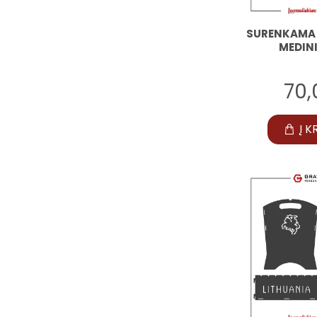
SURENKAMA 
MEDIN
70
Į K