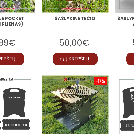
NĖ POCKET
ŠAŠLYKINĖ TĖČIO
ŠAŠLYK
 PLIENAS)
,99€
50,00€
REPŠELĮ
Į KREPŠELĮ
-17%