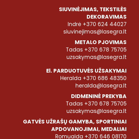
SIUVINĖJIMAS, TEKSTILĖS
DEKORAVIMAS
Indrė +370 624 44027
siuvinejimas@lasegra.lt
METALO PJOVIMAS
Tadas +370 678 75705
uzsakymas@lasegra.lt
El. PARDUOTUVĖS UŽSAKYMAI
Heralda +370 686 48350
heralda@lasegra.lt
DIDMENINĖ PREKYBA
Tadas +370 678 75705
uzsakymas@lasegra.lt
GATVĖS UŽRAŠŲ GAMYBA, SPORTINIAI
APDOVANOJIMAI, MEDALIAI
Romualda +370 646 08170