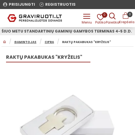
PRISIJUNGTI
REGISTRUOTIS
0
0
ŠIUO METU STANDARTINIŲ GAMINIŲ GAMYBOS TERMINAS 4-5 D.D.
H
GAMINTOJAS
CIFRA
RAKTŲ PAKABUKAS "KRYŽELIS"
O
M
E
RAKTŲ PAKABUKAS "KRYŽELIS"