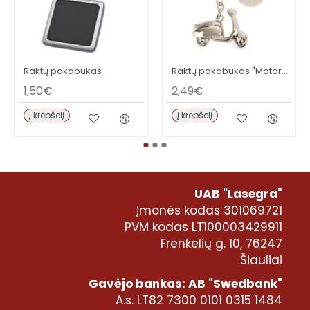
Raktų pakabukas
Raktų pakabukas "Motoroleris"
1,50€
2,49€
Į krepšelį
Į krepšelį
UAB "Lasegra"
Įmonės kodas 301069721
PVM kodas LT100003429911
Frenkelių g. 10, 76247
Šiauliai
Gavėjo bankas: AB "Swedbank"
A.s. LT82 7300 0101 0315 1484