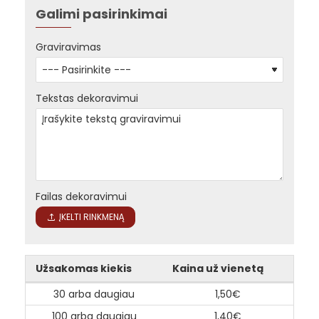
Galimi pasirinkimai
Graviravimas
Tekstas dekoravimui
Failas dekoravimui
ĮKELTI RINKMENĄ
Užsakomas kiekis
Kaina už vienetą
30 arba daugiau
1,50€
100 arba daugiau
1,40€