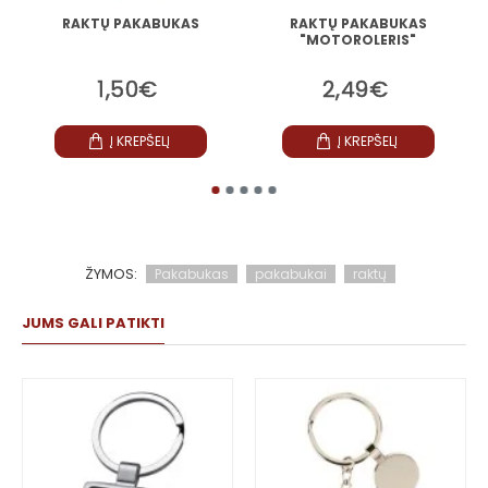
RAKTŲ PAKABUKAS
RAKTŲ PAKABUKAS
"MOTOROLERIS"
1,50€
2,49€
Į KREPŠELĮ
Į KREPŠELĮ
ŽYMOS:
Pakabukas
pakabukai
raktų
JUMS GALI PATIKTI