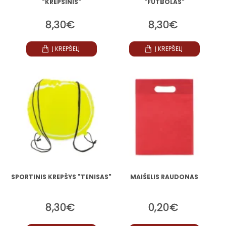
"KREPŠINIS"
"FUTBOLAS"
8,30€
8,30€
Į KREPŠELĮ
Į KREPŠELĮ
SPORTINIS KREPŠYS "TENISAS"
MAIŠELIS RAUDONAS
8,30€
0,20€