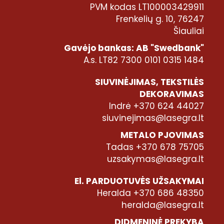
PVM kodas LT100003429911
Frenkelių g. 10, 76247
Šiauliai
Gavėjo bankas: AB "Swedbank"
A.s. LT82 7300 0101 0315 1484
SIUVINĖJIMAS, TEKSTILĖS
DEKORAVIMAS
Indrė +370 624 44027
siuvinejimas@lasegra.lt
METALO PJOVIMAS
Tadas +370 678 75705
uzsakymas@lasegra.lt
El. PARDUOTUVĖS UŽSAKYMAI
Heralda +370 686 48350
heralda@lasegra.lt
DIDMENINĖ PREKYBA