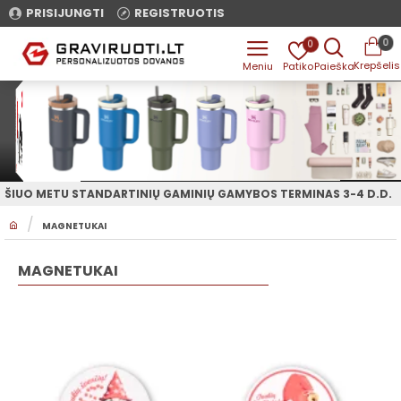
PRISIJUNGTI
REGISTRUOTIS
0
0
ŠIUO METU STANDARTINIŲ GAMINIŲ GAMYBOS TERMINAS 3-4 D.D.
H
MAGNETUKAI
O
M
E
MAGNETUKAI