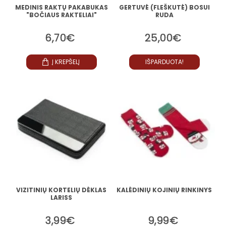
MEDINIS RAKTŲ PAKABUKAS
GERTUVĖ (FLEŠKUTĖ) BOSUI
"BOČIAUS RAKTELIAI"
RUDA
6,70€
25,00€
Į KREPŠELĮ
IŠPARDUOTA!
VIZITINIŲ KORTELIŲ DĖKLAS
KALĖDINIŲ KOJINIŲ RINKINYS
LARISS
3,99€
9,99€