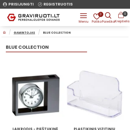
PRISIJUNGTI
REGISTRUOTIS
0
0
H
GAMINTOJAS
BLUE COLLECTION
O
M
E
BLUE COLLECTION
LAIKRODIS - PIEŠTUKINĖ
PLASTIKINIS VIZITINIŲ