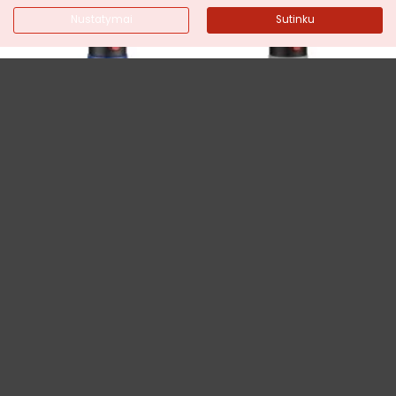
Nustatymai
Sutinku
TERMOSAS FADE 420 ML
TERMOSAS FADE 420 ML
20,90€
20,90€
Į KREPŠELĮ
Į KREPŠELĮ