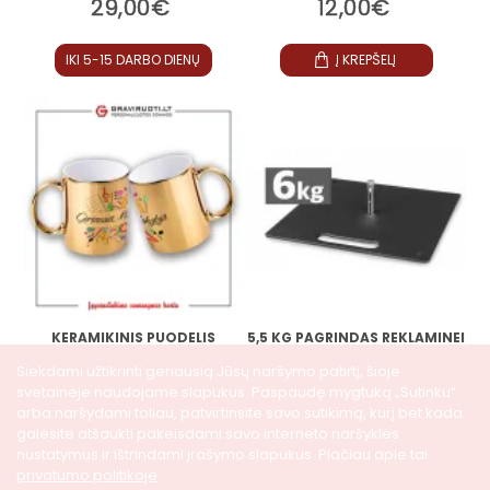
29,00€
12,00€
IKI 5-15 DARBO DIENŲ
Į KREPŠELĮ
KERAMIKINIS PUODELIS
5,5 KG PAGRINDAS REKLAMINEI
"GERIAUSIA MOKYTOJA"
VĖLIAVAI
Siekdami užtikrinti geriausią Jūsų naršymo patirtį, šioje
svetainėje naudojame slapukus. Paspaudę mygtuką „Sutinku“
9,99€
45,00€
arba naršydami toliau, patvirtinsite savo sutikimą, kurį bet kada
galėsite atšaukti pakeisdami savo interneto naršyklės
nustatymus ir ištrindami įrašymo slapukus. Plačiau apie tai:
Į KREPŠELĮ
Į KREPŠELĮ
privatumo politikoje