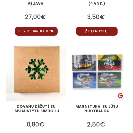
VĖLIAVAI
(4 VNT.)
27,00€
3,50€
IKI 5-15 DARBO DIENŲ
Į KREPŠELĮ
DOVANŲ DĖŽUTĖ SU
MAGNETUKAI SU JŪSŲ
IŠPJAUSTYTU SIMBOLIU
NUOTRAUKA
0,80€
2,50€