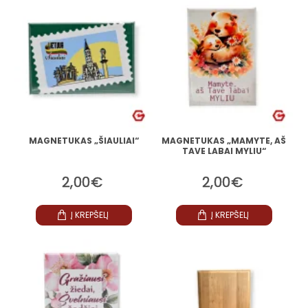
MAGNETUKAS „ŠIAULIAI“
MAGNETUKAS „MAMYTE, AŠ
TAVE LABAI MYLIU“
2,00€
2,00€
Į KREPŠELĮ
Į KREPŠELĮ