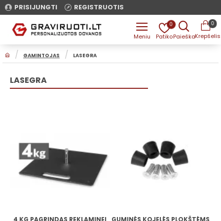
PRISIJUNGTI
REGISTRUOTIS
0
0
H
GAMINTOJAS
LASEGRA
O
M
E
LASEGRA
4 KG PAGRINDAS REKLAMINEI
GUMINĖS KOJELĖS PLOKŠTĖMS