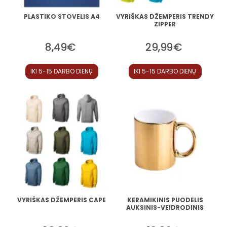
PLASTIKO STOVELIS A4
VYRIŠKAS DŽEMPERIS TRENDY
ZIPPER
8,49€
29,99€
IKI 5-15 DARBO DIENŲ
IKI 5-15 DARBO DIENŲ
VYRIŠKAS DŽEMPERIS CAPE
KERAMIKINIS PUODELIS
AUKSINIS-VEIDRODINIS