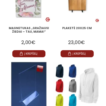
MAGNETUKAS „GRAŽIAUSI
PLAKETĖ 20X25 CM
ŽIEDAI – TAU, MAMA!“
2,00€
23,00€
Į KREPŠELĮ
Į KREPŠELĮ