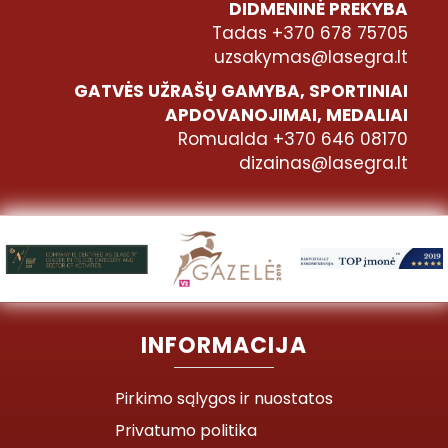
DIDMENINĖ PREKYBA
Tadas +370 678 75705
uzsakymas@lasegra.lt
GATVĖS UŽRAŠŲ GAMYBA, SPORTINIAI
APDOVANOJIMAI, MEDALIAI
Romualda +370 646 08170
dizainas@lasegra.lt
INFORMACIJA
Pirkimo sąlygos ir nuostatos
Privatumo politika