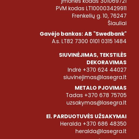
Įmonės kodas 301069721
PVM kodas LT100003429911
Frenkelių g. 10, 76247
Šiauliai
Gavėjo bankas: AB "Swedbank"
A.s. LT82 7300 0101 0315 1484
SIUVINĖJIMAS, TEKSTILĖS
DEKORAVIMAS
Indrė +370 624 44027
siuvinejimas@lasegra.lt
METALO PJOVIMAS
Tadas +370 678 75705
uzsakymas@lasegra.lt
El. PARDUOTUVĖS UŽSAKYMAI
Heralda +370 686 48350
heralda@lasegra.lt