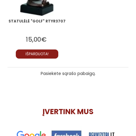
STATULĖLĖ "GOLF" RTYR3707
15,00€
IŠPARDUOTA!
Pasiekėte sąrašo pabaigą.
ĮVERTINK MUS