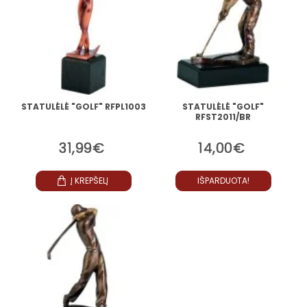
STATULĖLĖ "GOLF" RFPL1003
STATULĖLĖ "GOLF"
RFST2011/BR
31,99€
14,00€
Į KREPŠELĮ
IŠPARDUOTA!