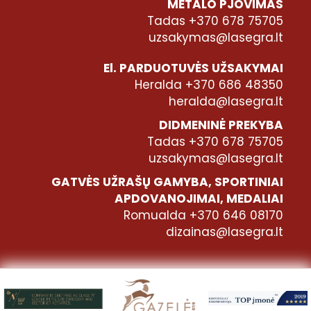
METALO PJOVIMAS
Tadas +370 678 75705
uzsakymas@lasegra.lt
El. PARDUOTUVĖS UŽSAKYMAI
Heralda +370 686 48350
heralda@lasegra.lt
DIDMENINĖ PREKYBA
Tadas +370 678 75705
uzsakymas@lasegra.lt
GATVĖS UŽRAŠŲ GAMYBA, SPORTINIAI
APDOVANOJIMAI, MEDALIAI
Romualda +370 646 08170
dizainas@lasegra.lt