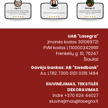
UAB "Lasegra"
Įmonės kodas 301069721
PVM kodas LT100003429911
Frenkelių g. 10, 76247
Šiauliai
Gavėjo bankas: AB "Swedbank"
A.s. LT82 7300 0101 0315 1484
SIUVINĖJIMAS, TEKSTILĖS
DEKORAVIMAS
Indrė +370 624 44027
siuvinejimas@lasegra.lt