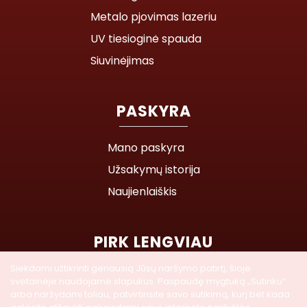
Metalo pjovimas lazeriu
UV tiesioginė spauda
Siuvinėjimas
PASKYRA
Mano paskyra
Užsakymų istorija
Naujienlaiškis
PIRK LENGVIAU
Siekdami užtikrinti geriausią Jūsų naršymo patirtį, šioje
Parduotuvės žemėlapis
svetainėje naudojame slapukus. Paspaudę mygtuką „Sutinku“
arba naršydami toliau, patvirtinsite savo sutikimą, kurį bet kada