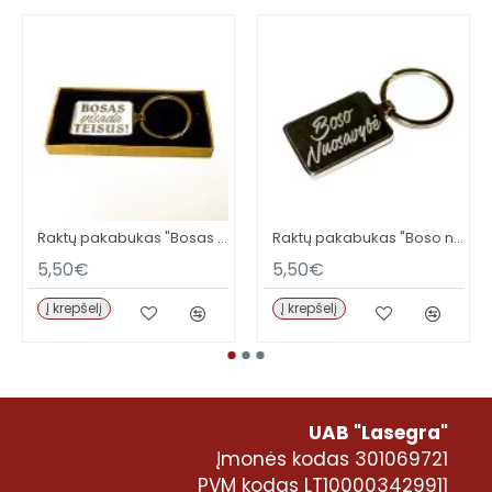
Raktų pakabukas "Bosas visada teisus"
Raktų pakabukas "Boso nuosavybė"
5,50€
5,50€
Į krepšelį
Į krepšelį
UAB "Lasegra"
Įmonės kodas 301069721
PVM kodas LT100003429911