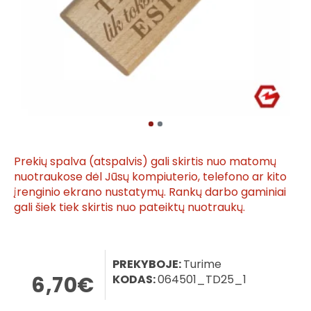
Prekių spalva (atspalvis) gali skirtis nuo matomų
nuotraukose dėl Jūsų kompiuterio, telefono ar kito
įrenginio ekrano nustatymų. Rankų darbo gaminiai
gali šiek tiek skirtis nuo pateiktų nuotraukų.
PREKYBOJE:
Turime
6,70€
KODAS:
064501_TD25_1