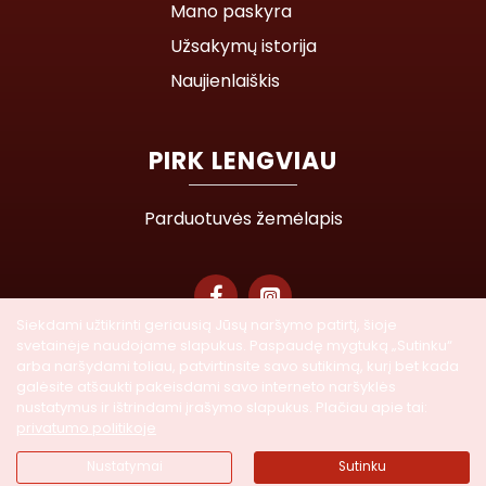
Mano paskyra
Užsakymų istorija
Naujienlaiškis
PIRK LENGVIAU
Parduotuvės žemėlapis
Siekdami užtikrinti geriausią Jūsų naršymo patirtį, šioje
svetainėje naudojame slapukus. Paspaudę mygtuką „Sutinku“
© 2026 Lasegra UAB. Visos teisės saugomos
arba naršydami toliau, patvirtinsite savo sutikimą, kurį bet kada
galėsite atšaukti pakeisdami savo interneto naršyklės
nustatymus ir ištrindami įrašymo slapukus. Plačiau apie tai:
Į KREPŠELĮ
privatumo politikoje
Nustatymai
Sutinku