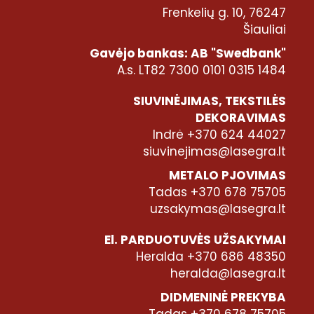
Frenkelių g. 10, 76247
Šiauliai
Gavėjo bankas: AB "Swedbank"
A.s. LT82 7300 0101 0315 1484
SIUVINĖJIMAS, TEKSTILĖS
DEKORAVIMAS
Indrė +370 624 44027
siuvinejimas@lasegra.lt
METALO PJOVIMAS
Tadas +370 678 75705
uzsakymas@lasegra.lt
El. PARDUOTUVĖS UŽSAKYMAI
Heralda +370 686 48350
heralda@lasegra.lt
DIDMENINĖ PREKYBA
Tadas +370 678 75705