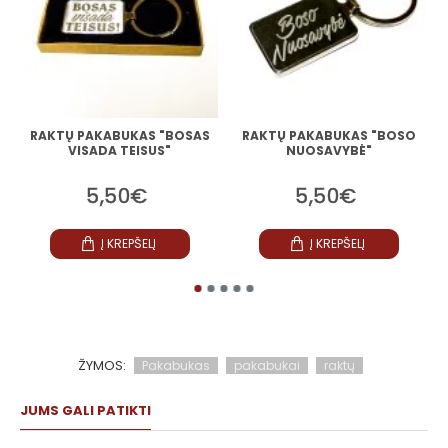
RAKTŲ PAKABUKAS "BOSAS
RAKTŲ PAKABUKAS "BOSO
VISADA TEISUS"
NUOSAVYBĖ"
5,50€
5,50€
Į KREPŠELĮ
Į KREPŠELĮ
ŽYMOS:
Pakabukas
pakabukai
raktų
JUMS GALI PATIKTI