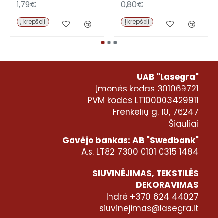
1,79€
0,80€
Į krepšelį
Į krepšelį
UAB "Lasegra"
Įmonės kodas 301069721
PVM kodas LT100003429911
Frenkelių g. 10, 76247
Šiauliai
Gavėjo bankas: AB "Swedbank"
A.s. LT82 7300 0101 0315 1484
SIUVINĖJIMAS, TEKSTILĖS
DEKORAVIMAS
Indrė +370 624 44027
siuvinejimas@lasegra.lt