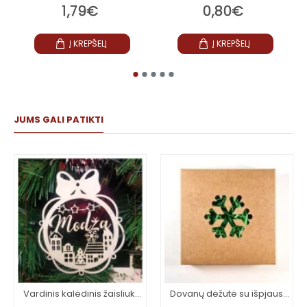
1,79€
0,80€
Į KREPŠELĮ
Į KREPŠELĮ
JUMS GALI PATIKTI
Vardinis kalėdinis žaisliukas
Dovanų dėžutė su išpjaustytu simboliu