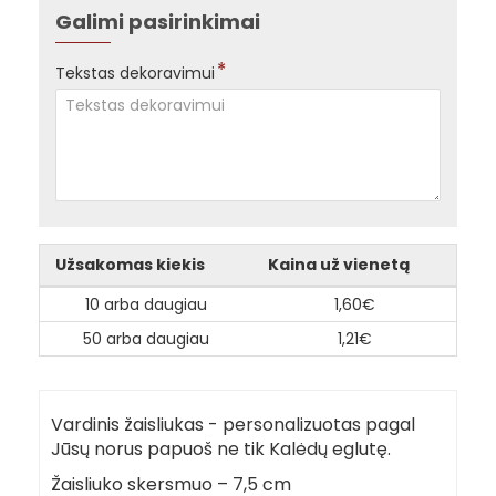
Galimi pasirinkimai
Tekstas dekoravimui
Užsakomas kiekis
Kaina už vienetą
10 arba daugiau
1,60€
50 arba daugiau
1,21€
Vardinis žaisliukas - personalizuotas pagal
Jūsų norus papuoš ne tik Kalėdų eglutę.
Žaisliuko skersmuo – 7,5 cm