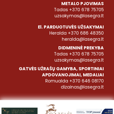
METALO PJOVIMAS
Tadas +370 678 75705
uzsakymas@lasegra.lt
El. PARDUOTUVĖS UŽSAKYMAI
Heralda +370 686 48350
heralda@lasegra.lt
DIDMENINĖ PREKYBA
Tadas +370 678 75705
uzsakymas@lasegra.lt
GATVĖS UŽRAŠŲ GAMYBA, SPORTINIAI
APDOVANOJIMAI, MEDALIAI
Romualda +370 646 08170
dizainas@lasegra.lt