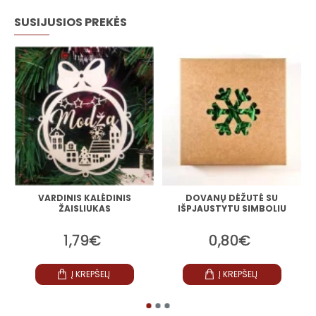
SUSIJUSIOS PREKĖS
VARDINIS KALĖDINIS
DOVANŲ DĖŽUTĖ SU
ŽAISLIUKAS
IŠPJAUSTYTU SIMBOLIU
1,79€
0,80€
Į KREPŠELĮ
Į KREPŠELĮ