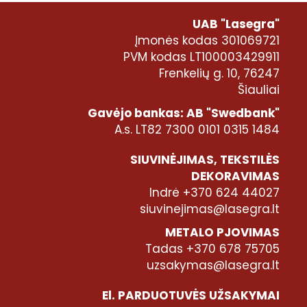
UAB "Lasegra"
Įmonės kodas 301069721
PVM kodas LT100003429911
Frenkelių g. 10, 76247
Šiauliai
Gavėjo bankas: AB "Swedbank"
A.s. LT82 7300 0101 0315 1484
SIUVINĖJIMAS, TEKSTILĖS
DEKORAVIMAS
Indrė +370 624 44027
siuvinejimas@lasegra.lt
METALO PJOVIMAS
Tadas +370 678 75705
uzsakymas@lasegra.lt
El. PARDUOTUVĖS UŽSAKYMAI