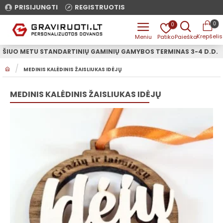
PRISIJUNGTI
REGISTRUOTIS
0
0
ŠIUO METU STANDARTINIŲ GAMINIŲ GAMYBOS TERMINAS 3-4 D.D.
H
MEDINIS KALĖDINIS ŽAISLIUKAS IDĖJŲ
O
M
E
MEDINIS KALĖDINIS ŽAISLIUKAS IDĖJŲ