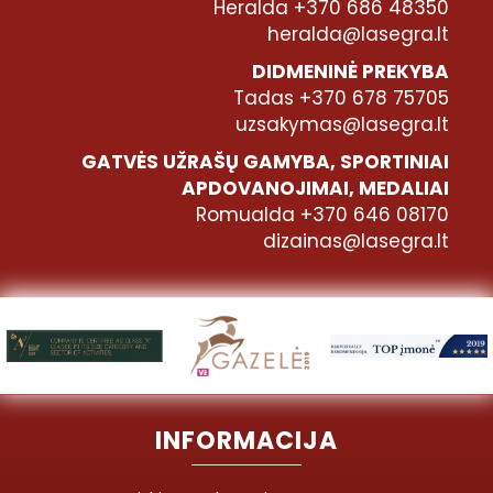
Heralda +370 686 48350
heralda@lasegra.lt
DIDMENINĖ PREKYBA
Tadas +370 678 75705
uzsakymas@lasegra.lt
GATVĖS UŽRAŠŲ GAMYBA, SPORTINIAI
APDOVANOJIMAI, MEDALIAI
Romualda +370 646 08170
dizainas@lasegra.lt
INFORMACIJA