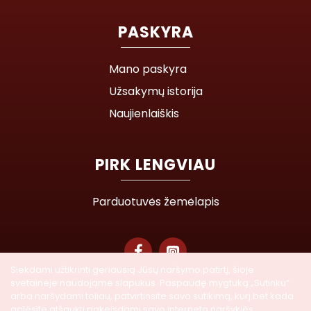
PASKYRA
Mano paskyra
Užsakymų istorija
Naujienlaiškis
PIRK LENGVIAU
Parduotuvės žemėlapis
Siekdami užtikrinti geriausią Jūsų naršymo patirtį, šioje
svetainėje naudojame slapukus. Paspaudę mygtuką „Sutinku“
© 2026 Lasegra UAB. Visos teisės saugomos
arba naršydami toliau, patvirtinsite savo sutikimą, kurį bet kada
galėsite atšaukti pakeisdami savo interneto naršyklės