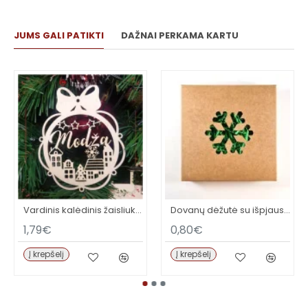
JUMS GALI PATIKTI
DAŽNAI PERKAMA KARTU
Vardinis kalėdinis žaisliukas
Dovanų dėžutė su išpjaustytu simboliu
1,79€
0,80€
Į krepšelį
Į krepšelį