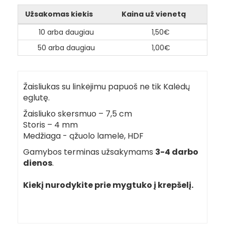
Užsakomas kiekis
Kaina už vienetą
10 arba daugiau
1,50€
50 arba daugiau
1,00€
Žaisliukas su linkėjimu papuoš ne tik Kalėdų
eglutę.
Žaisliuko skersmuo – 7,5 cm
Storis – 4 mm
Medžiaga - ąžuolo lamelė, HDF
Gamybos terminas užsakymams
3-4 darbo
dienos
.
Kiekį nurodykite prie mygtuko į krepšelį.