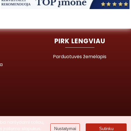
PIRK LENGVIAU
Parduotuvės žemėlapis
ja
rba naršydami toliau,
mi įrašymo slapukus.
Nustatymai
Sutinku