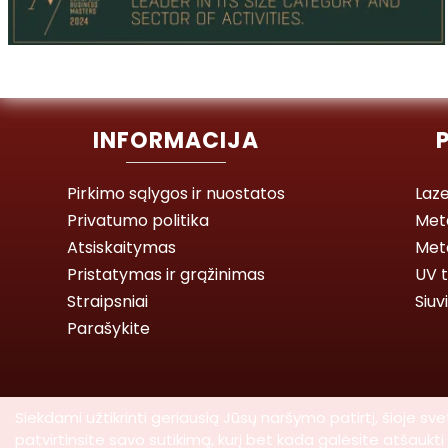
INFORMACIJA
Pirkimo sąlygos ir nuostatos
Laze
Privatumo politika
Met
Atsiskaitymas
Meta
Pristatymas ir grąžinimas
UV t
Straipsniai
Siuv
Parašykite
Siekdami užtikrinti geriausią Jūsų naršymo patirtį, šioje
patvirtinsite savo sutikimą, kurį bet kada galėsite atšauk