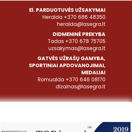
El. PARDUOTUVĖS UŽSAKYMAI
Heralda +370 686 48350
heralda@lasegra.lt
DIDMENINĖ PREKYBA
Tadas +370 678 75705
uzsakymas@lasegra.lt
GATVĖS UŽRAŠŲ GAMYBA,
SPORTINIAI APDOVANOJIMAI,
MEDALIAI
Romualda +370 646 08170
dizainas@lasegra.lt