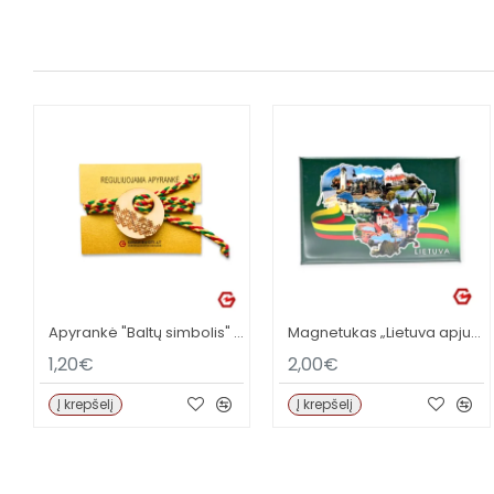
Apyrankė "Baltų simbolis" (didesnė)
Magnetukas „Lietuva apjuosta trispalve“
1,20€
2,00€
Į krepšelį
Į krepšelį