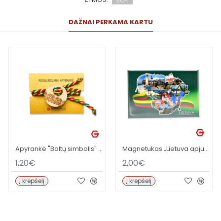
SOFI
DAŽNAI PERKAMA KARTU
Apyrankė "Baltų simbolis" (didesnė)
Magnetukas „Lietuva apjuosta trispalve“
1,20€
2,00€
Į krepšelį
Į krepšelį