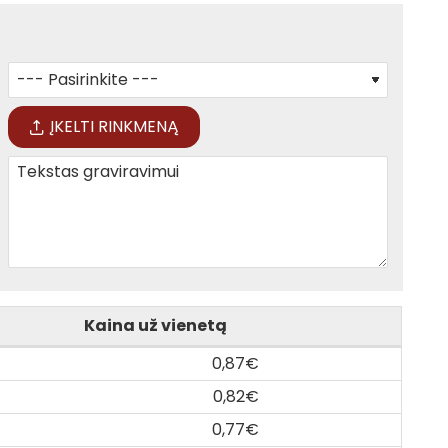
ĮKELTI RINKMENĄ
Kaina už vienetą
0,87€
0,82€
0,77€