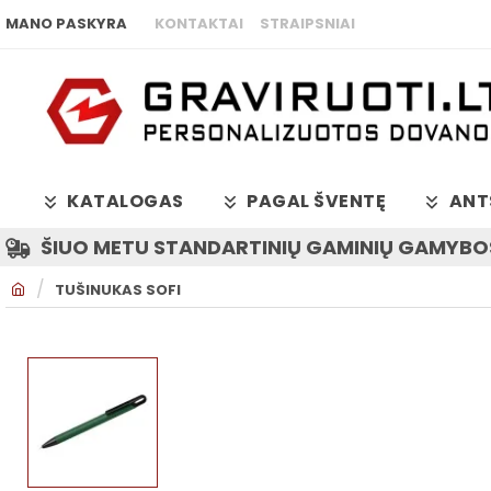
MANO PASKYRA
KONTAKTAI
STRAIPSNIAI
KATALOGAS
PAGAL ŠVENTĘ
ANT
ŠIUO METU STANDARTINIŲ GAMINIŲ GAMYBOS
H
TUŠINUKAS SOFI
O
M
E