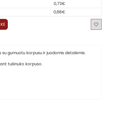
0,73€
0,68€
EKĖ
kas su gumuotu korpusu ir juodomis detalėmis.
s ant tušinuko korpuso.