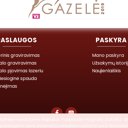
PASLAUGOS
PASKYRA
rinis graviravimas
Mano paskyra
alo graviravimas
Užsakymų istori
lo pjovimas lazeriu
Naujienlaiškis
iesioginė spauda
inėjimas
 svetainėje naudojame slapukus. Paspaudę mygtuką „Sutinku“ a
ti pakeisdami savo interneto naršyklės nustatymus ir ištrinda
© 2026 Lasegra UAB. Visos teisės saugomos