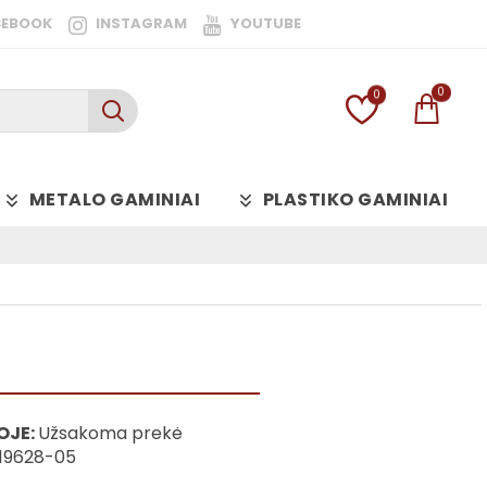
CEBOOK
INSTAGRAM
YOUTUBE
0
0
METALO GAMINIAI
PLASTIKO GAMINIAI
OJE:
Užsakoma prekė
19628-05