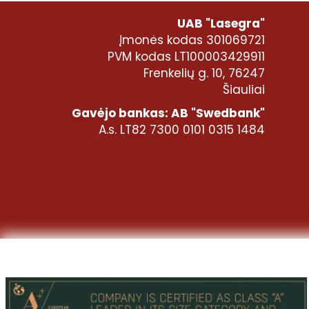
UAB "Lasegra"
Įmonės kodas 301069721
PVM kodas LT100003429911
Frenkelių g. 10, 76247
Šiauliai
Gavėjo bankas: AB "Swedbank"
A.s. LT82 7300 0101 0315 1484