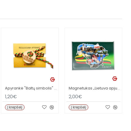
Apyrankė "Baltų simbolis" (didesnė)
Magnetukas „Lietuva apjuosta trispalve“
1,20€
2,00€
Į krepšelį
Į krepšelį