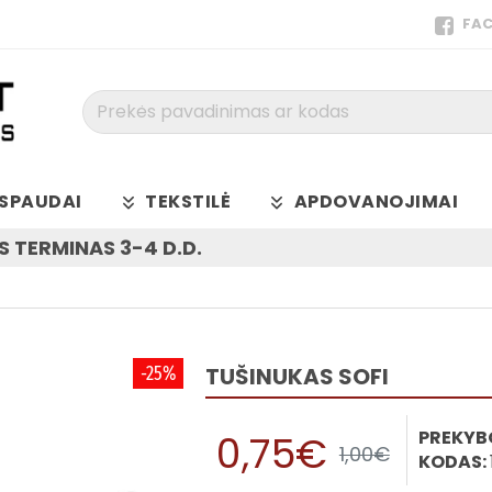
FA
Prekės
pavadinimas
ar
kodas
SPAUDAI
TEKSTILĖ
APDOVANOJIMAI
 TERMINAS 3-4 D.D.
-25%
TUŠINUKAS SOFI
PREKYB
0,75€
1,00€
KODAS: