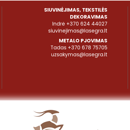
SIUVINĖJIMAS, TEKSTILĖS
DEKORAVIMAS
Indrė +370 624 44027
siuvinejimas@lasegra.lt
METALO PJOVIMAS
Tadas +370 678 75705
uzsakymas@lasegra.lt