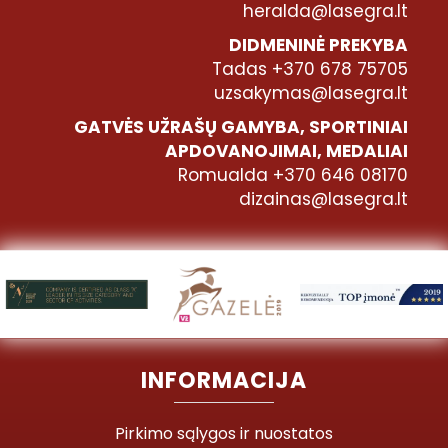
heralda@lasegra.lt
DIDMENINĖ PREKYBA
Tadas +370 678 75705
uzsakymas@lasegra.lt
GATVĖS UŽRAŠŲ GAMYBA, SPORTINIAI
APDOVANOJIMAI, MEDALIAI
Romualda +370 646 08170
dizainas@lasegra.lt
INFORMACIJA
Pirkimo sąlygos ir nuostatos