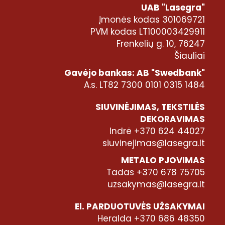
UAB "Lasegra"
Įmonės kodas 301069721
PVM kodas LT100003429911
Frenkelių g. 10, 76247
Šiauliai
Gavėjo bankas: AB "Swedbank"
A.s. LT82 7300 0101 0315 1484
SIUVINĖJIMAS, TEKSTILĖS
DEKORAVIMAS
Indrė +370 624 44027
siuvinejimas@lasegra.lt
METALO PJOVIMAS
Tadas +370 678 75705
uzsakymas@lasegra.lt
El. PARDUOTUVĖS UŽSAKYMAI
Heralda +370 686 48350