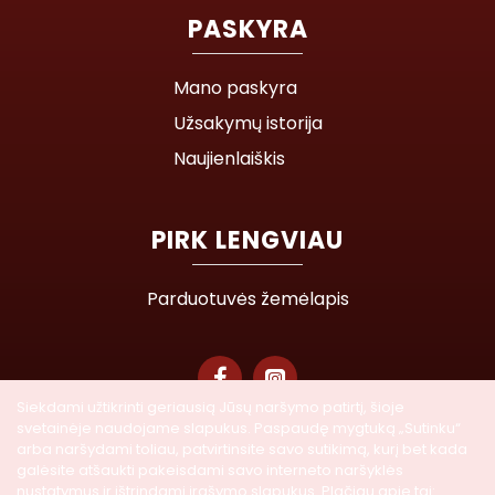
PASKYRA
Mano paskyra
Užsakymų istorija
Naujienlaiškis
PIRK LENGVIAU
Parduotuvės žemėlapis
Siekdami užtikrinti geriausią Jūsų naršymo patirtį, šioje
svetainėje naudojame slapukus. Paspaudę mygtuką „Sutinku“
© 2026 Lasegra UAB. Visos teisės saugomos
arba naršydami toliau, patvirtinsite savo sutikimą, kurį bet kada
galėsite atšaukti pakeisdami savo interneto naršyklės
nustatymus ir ištrindami įrašymo slapukus. Plačiau apie tai: