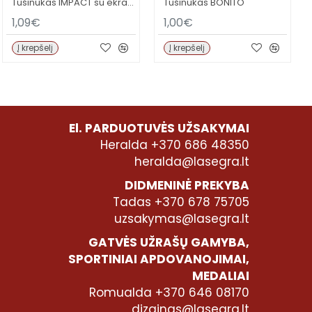
Tušinukas IMPACT su ekrano lietikliu
Tušinukas BONITO
1,09€
1,00€
Į krepšelį
Į krepšelį
El. PARDUOTUVĖS UŽSAKYMAI
Heralda +370 686 48350
heralda@lasegra.lt
DIDMENINĖ PREKYBA
Tadas +370 678 75705
uzsakymas@lasegra.lt
GATVĖS UŽRAŠŲ GAMYBA,
SPORTINIAI APDOVANOJIMAI,
MEDALIAI
Romualda +370 646 08170
dizainas@lasegra.lt