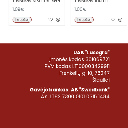
Tušinukas IMPACT su ekrano lietikliu
Tušinukas BONITO
1,09€
1,00€
Į krepšelį
Į krepšelį
UAB "Lasegra"
Įmonės kodas 301069721
PVM kodas LT100003429911
Frenkelių g. 10, 76247
Šiauliai
Gavėjo bankas: AB "Swedbank"
A.s. LT82 7300 0101 0315 1484