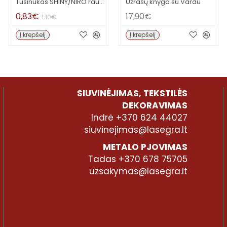
Tušinukas SHINY/NIRO raudonas
Užrašų knyga su Vardu
0,83€
17,90€
1,10€
Į krepšelį
Į krepšelį
SIUVINĖJIMAS, TEKSTILĖS
DEKORAVIMAS
Indrė +370 624 44027
siuvinejimas@lasegra.lt
METALO PJOVIMAS
Tadas +370 678 75705
uzsakymas@lasegra.lt