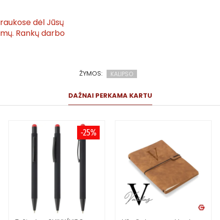
traukose dėl Jūsų
tymų. Rankų darbo
ŽYMOS:
KALIPSO
DAŽNAI PERKAMA KARTU
-25%