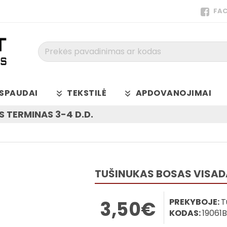
FA
Prekės
pavadinimas
ar
kodas
SPAUDAI
TEKSTILĖ
APDOVANOJIMAI
 TERMINAS 3-4 D.D.
TUŠINUKAS BOSAS VISAD
PREKYBOJE:
T
3,50€
KODAS:
19061B