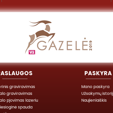
PASLAUGOS
PASKYRA
rinis graviravimas
Mano paskyra
alo graviravimas
Užsakymų istori
lo pjovimas lazeriu
Naujienlaiškis
iesioginė spauda