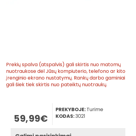
Prekių spalva (atspalvis) gali skirtis nuo matomų
nuotraukose dėl Jūsų kompiuterio, telefono ar kito
įrenginio ekrano nustatymų. Rankų darbo gaminiai
gali šiek tiek skirtis nuo pateiktų nuotraukų.
PREKYBOJE:
Turime
59,99€
KODAS:
3021
Galimi pasirinkimai