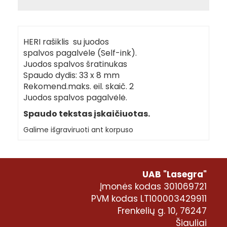
HERI rašiklis su juodos
spalvos pagalvėle (Self-ink).
Juodos spalvos šratinukas
Spaudo dydis: 33 x 8 mm
Rekomend.maks. eil. skaič. 2
Juodos spalvos pagalvėlė.
Spaudo tekstas įskaičiuotas.
Galime išgraviruoti ant korpuso
UAB "Lasegra"
Įmonės kodas 301069721
PVM kodas LT100003429911
Frenkelių g. 10, 76247
Šiauliai