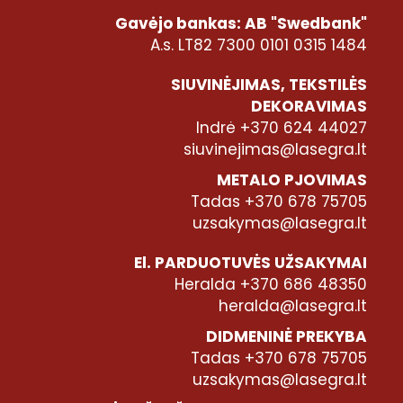
Gavėjo bankas: AB "Swedbank"
A.s. LT82 7300 0101 0315 1484
SIUVINĖJIMAS, TEKSTILĖS
DEKORAVIMAS
Indrė +370 624 44027
siuvinejimas@lasegra.lt
METALO PJOVIMAS
Tadas +370 678 75705
uzsakymas@lasegra.lt
El. PARDUOTUVĖS UŽSAKYMAI
Heralda +370 686 48350
heralda@lasegra.lt
DIDMENINĖ PREKYBA
Tadas +370 678 75705
uzsakymas@lasegra.lt