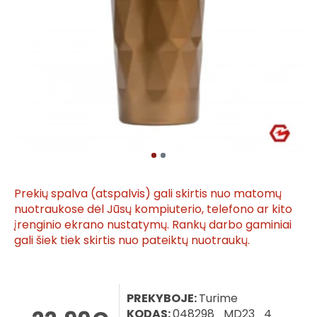
Prekių spalva (atspalvis) gali skirtis nuo matomų
nuotraukose dėl Jūsų kompiuterio, telefono ar kito
įrenginio ekrano nustatymų. Rankų darbo gaminiai
gali šiek tiek skirtis nuo pateiktų nuotraukų.
PREKYBOJE:
Turime
KODAS:
048298_MD23_4