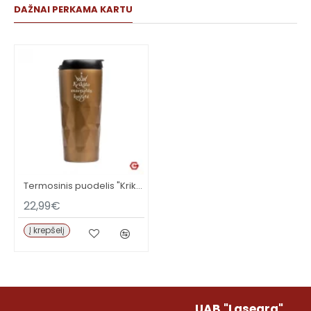
DAŽNAI PERKAMA KARTU
Termosinis puodelis "Krikšto mamos kavytė"
22,99€
Į krepšelį
UAB "Lasegra"