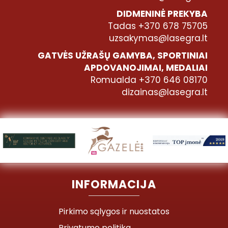
DIDMENINĖ PREKYBA
Tadas +370 678 75705
uzsakymas@lasegra.lt
GATVĖS UŽRAŠŲ GAMYBA, SPORTINIAI
APDOVANOJIMAI, MEDALIAI
Romualda +370 646 08170
dizainas@lasegra.lt
INFORMACIJA
Pirkimo sąlygos ir nuostatos
Privatumo politika