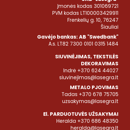
Įmonės kodas 301069721
PVM kodas LT100003429911
Frenkelių g. 10, 76247
Šiauliai
Gavėjo bankas: AB "Swedbank"
A.s. LT82 7300 0101 0315 1484
SIUVINĖJIMAS, TEKSTILĖS
DEKORAVIMAS
Indrė +370 624 44027
siuvinejimas@lasegra.lt
METALO PJOVIMAS
Tadas +370 678 75705
uzsakymas@lasegra.lt
El. PARDUOTUVĖS UŽSAKYMAI
Heralda +370 686 48350
heralda@lasegra.lt