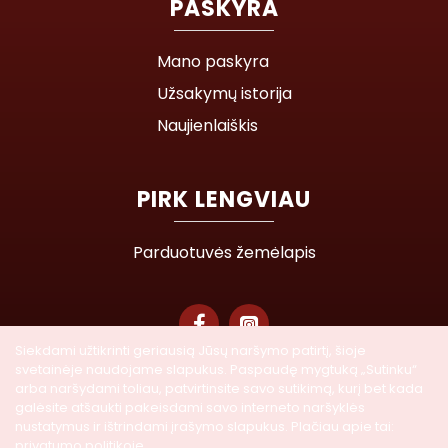
PASKYRA
Mano paskyra
Užsakymų istorija
Naujienlaiškis
PIRK LENGVIAU
Parduotuvės žemėlapis
Siekdami užtikrinti geriausią Jūsų naršymo patirtį, šioje
svetainėje naudojame slapukus. Paspaudę mygtuką „Sutinku“
© 2026 Lasegra UAB. Visos teisės saugomos
arba naršydami toliau, patvirtinsite savo sutikimą, kurį bet kada
galėsite atšaukti pakeisdami savo interneto naršyklės
nustatymus ir ištrindami įrašymo slapukus. Plačiau apie tai:
Į KREPŠELĮ
privatumo politikoje