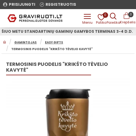
PRISIJUNGTI
REGISTRUOTIS
0
0
ŠIUO METU STANDARTINIŲ GAMINIŲ GAMYBOS TERMINAS 3-4 D.D.
H
GAMINTOJAS
EASY GIFTS
O
TERMOSINIS PUODELIS "KRIKŠTO TĖVELIO KAVYTĖ"
M
E
TERMOSINIS PUODELIS "KRIKŠTO TĖVELIO
KAVYTĖ"