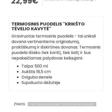
22,99€
TERMOSINIS PUODELIS "KRIKŠTO
TĖVELIO KAVYTĖ"
Graviruotas termosinis puodelis - tai unikali
dovana vertinantiems originalumą,
praktiškumą ir išskirtines dovanas. Termosinis
puodelis išlaiko tiek karštį, tiek šaltį ir bus
nepakeičiamas palydovas keliaujant.
Talpa: 500 ml
Aukštis 18,5 cm
Dviguba sienele
Supakuota dėžutėje
ŽYMOS:
Termosinis puodelis "Krikšto tėvelio kavytė"