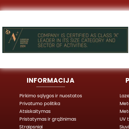
INFORMACIJA
Pirkimo sąlygos ir nuostatos
Laze
Privatumo politika
Met
Atsiskaitymas
Meta
Pristatymas ir grąžinimas
UV t
Straipsniai
Siuv