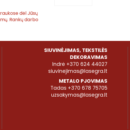
traukose dėl Jūsų
tymų. Rankų darbo
SIUVINĖJIMAS, TEKSTILĖS
DEKORAVIMAS
Indrė +370 624 44027
siuvinejimas@lasegra.lt
METALO PJOVIMAS
Tadas +370 678 75705
uzsakymas@lasegra.lt