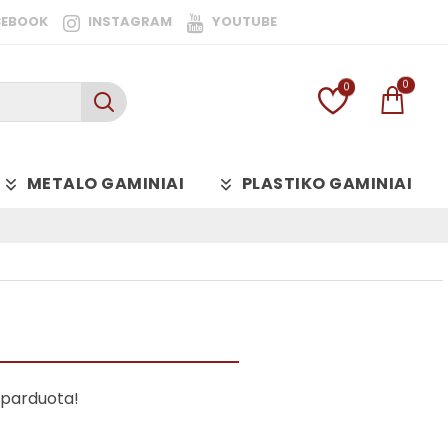
CEBOOK
INSTAGRAM
YOUTUBE
0
0
METALO GAMINIAI
PLASTIKO GAMINIAI
šparduota!