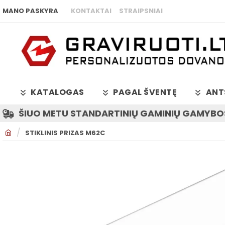
MANO PASKYRA
KONTAKTAI
STRAIPSNIAI
KATALOGAS
PAGAL ŠVENTĘ
ANT
ŠIUO METU STANDARTINIŲ GAMINIŲ GAMYBOS
H
STIKLINIS PRIZAS M62C
O
M
E