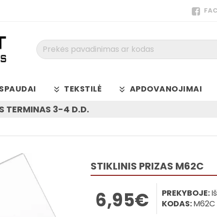
FA
Prekės
pavadinimas
ar
kodas
SPAUDAI
TEKSTILĖ
APDOVANOJIMAI
 TERMINAS 3-4 D.D.
STIKLINIS PRIZAS M62C
PREKYBOJE:
I
6,95€
KODAS:
M62C