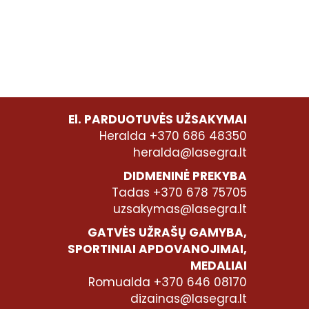
El. PARDUOTUVĖS UŽSAKYMAI
Heralda +370 686 48350
heralda@lasegra.lt
DIDMENINĖ PREKYBA
Tadas +370 678 75705
uzsakymas@lasegra.lt
GATVĖS UŽRAŠŲ GAMYBA,
SPORTINIAI APDOVANOJIMAI,
MEDALIAI
Romualda +370 646 08170
dizainas@lasegra.lt