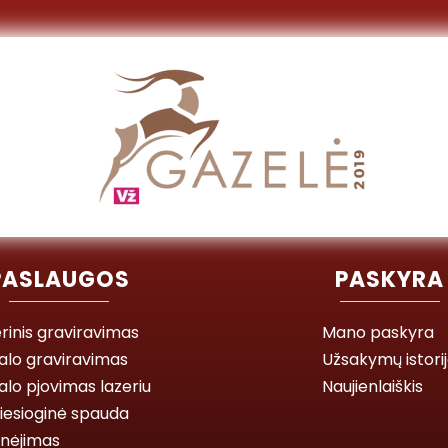
PASLAUGOS
PASKYRA
rinis graviravimas
Mano paskyra
alo graviravimas
Užsakymų istori
lo pjovimas lazeriu
Naujienlaiškis
iesioginė spauda
inėjimas