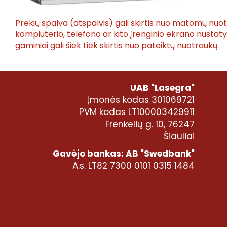
Prekių spalva (atspalvis) gali skirtis nuo matomų nuo
kompiuterio, telefono ar kito įrenginio ekrano nusta
gaminiai gali šiek tiek skirtis nuo pateiktų nuotraukų.
UAB "Lasegra"
Įmonės kodas 301069721
PVM kodas LT100003429911
Frenkelių g. 10, 76247
Šiauliai
Gavėjo bankas: AB "Swedbank"
A.s. LT82 7300 0101 0315 1484