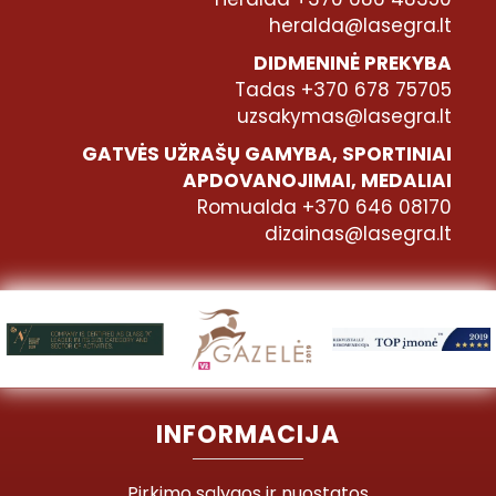
heralda@lasegra.lt
DIDMENINĖ PREKYBA
Tadas +370 678 75705
uzsakymas@lasegra.lt
GATVĖS UŽRAŠŲ GAMYBA, SPORTINIAI
APDOVANOJIMAI, MEDALIAI
Romualda +370 646 08170
dizainas@lasegra.lt
INFORMACIJA
Pirkimo sąlygos ir nuostatos