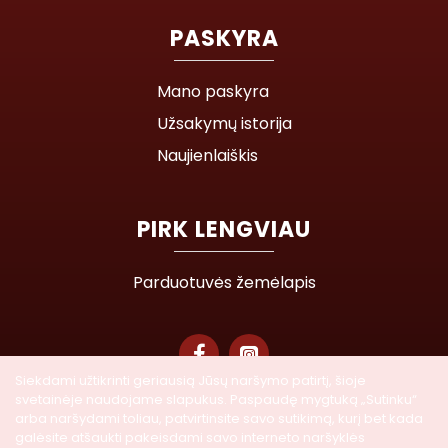
PASKYRA
Mano paskyra
Užsakymų istorija
Naujienlaiškis
PIRK LENGVIAU
Parduotuvės žemėlapis
Siekdami užtikrinti geriausią Jūsų naršymo patirtį, šioje
svetainėje naudojame slapukus. Paspaudę mygtuką „Sutinku“
© 2026 Lasegra UAB. Visos teisės saugomos
arba naršydami toliau, patvirtinsite savo sutikimą, kurį bet kada
galėsite atšaukti pakeisdami savo interneto naršyklės