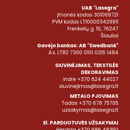
UAB "Lasegra"
Įmonės kodas 301069721
PVM kodas LT100003429911
Frenkelių g. 10, 76247
Šiauliai
Gavėjo bankas: AB "Swedbank"
A.s. LT82 7300 0101 0315 1484
SIUVINĖJIMAS, TEKSTILĖS
DEKORAVIMAS
Indrė +370 624 44027
siuvinejimas@lasegra.lt
METALO PJOVIMAS
Tadas +370 678 75705
uzsakymas@lasegra.lt
El. PARDUOTUVĖS UŽSAKYMAI
Heralda +370 686 48350