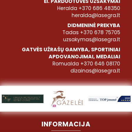
El. PARDUOTUVĖS UŽSAKYMAI
Heralda +370 686 48350
heralda@lasegra.lt
DIDMENINĖ PREKYBA
Tadas +370 678 75705
uzsakymas@lasegra.lt
GATVĖS UŽRAŠŲ GAMYBA, SPORTINIAI
APDOVANOJIMAI, MEDALIAI
Romualda +370 646 08170
dizainas@lasegra.lt
INFORMACIJA