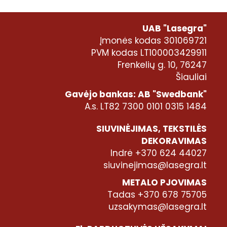
UAB "Lasegra"
Įmonės kodas 301069721
PVM kodas LT100003429911
Frenkelių g. 10, 76247
Šiauliai
Gavėjo bankas: AB "Swedbank"
A.s. LT82 7300 0101 0315 1484
SIUVINĖJIMAS, TEKSTILĖS
DEKORAVIMAS
Indrė +370 624 44027
siuvinejimas@lasegra.lt
METALO PJOVIMAS
Tadas +370 678 75705
uzsakymas@lasegra.lt