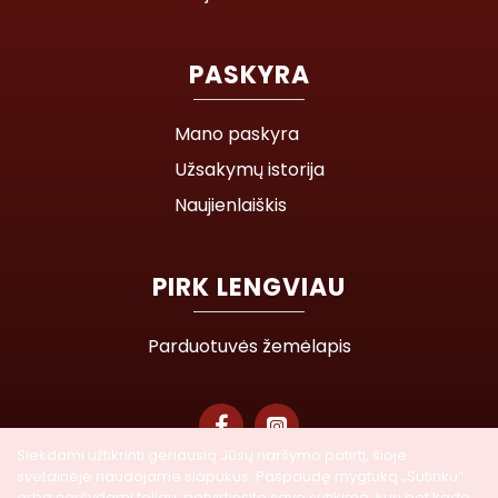
PASKYRA
Mano paskyra
Užsakymų istorija
Naujienlaiškis
PIRK LENGVIAU
Parduotuvės žemėlapis
Siekdami užtikrinti geriausią Jūsų naršymo patirtį, šioje
svetainėje naudojame slapukus. Paspaudę mygtuką „Sutinku“
© 2026 Lasegra UAB. Visos teisės saugomos
arba naršydami toliau, patvirtinsite savo sutikimą, kurį bet kada