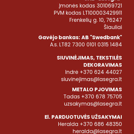
Įmonės kodas 301069721
PVM kodas LT100003429911
Frenkelių g. 10, 76247
Šiauliai
Gavėjo bankas: AB "Swedbank"
A.s. LT82 7300 0101 0315 1484
SIUVINĖJIMAS, TEKSTILĖS
DEKORAVIMAS
Indrė +370 624 44027
siuvinejimas@lasegra.lt
METALO PJOVIMAS
Tadas +370 678 75705
uzsakymas@lasegra.lt
El. PARDUOTUVĖS UŽSAKYMAI
Heralda +370 686 48350
heralda@lasegra.lt