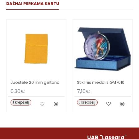
DAŽNAI PERKAMA KARTU
Juostelė 20 mm geltona
Stiklinis medalis GM7010
0,30€
7,10€
Į krepšelį
Į krepšelį
UAB "Lasegra"