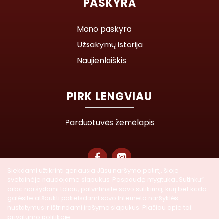
PASKYRA
Mano paskyra
Užsakymų istorija
Naujienlaiškis
PIRK LENGVIAU
Parduotuvės žemėlapis
Siekdami užtikrinti geriausią Jūsų naršymo patirtį, šioje
svetainėje naudojame slapukus. Paspaudę mygtuką „Sutinku“
© 2026 Lasegra UAB. Visos teisės saugomos
arba naršydami toliau, patvirtinsite savo sutikimą, kurį bet kada
galėsite atšaukti pakeisdami savo interneto naršyklės
nustatymus ir ištrindami įrašymo slapukus. Plačiau apie tai:
Į KREPŠELĮ
privatumo politikoje