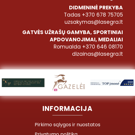
DIDMENINĖ PREKYBA
Tadas +370 678 75705
uzsakymas@lasegra.lt
GATVĖS UŽRAŠŲ GAMYBA, SPORTINIAI
APDOVANOJIMAI, MEDALIAI
Romualda +370 646 08170
dizainas@lasegra.lt
INFORMACIJA
Pirkimo sąlygos ir nuostatos
Privatumo politika