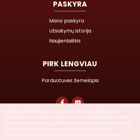
PASKYRA
Mano paskyra
Užsakymų istorija
Naujienlaiškis
PIRK LENGVIAU
Parduotuvės žemėlapis
Siekdami užtikrinti geriausią Jūsų naršymo patirtį, šioje
svetainėje naudojame slapukus. Paspaudę mygtuką „Sutinku“
© 2026 Lasegra UAB. Visos teisės saugomos
arba naršydami toliau, patvirtinsite savo sutikimą, kurį bet kada
galėsite atšaukti pakeisdami savo interneto naršyklės
nustatymus ir ištrindami įrašymo slapukus. Plačiau apie tai: