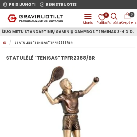
PRISIJUNGTI
REGISTRUOTIS
0
0
ŠIUO METU STANDARTINIŲ GAMINIŲ GAMYBOS TERMINAS 3-4 D.D.
H
STATULĖLĖ "TENISAS" TPFR2388/BR
O
M
E
STATULĖLĖ "TENISAS" TPFR2388/BR