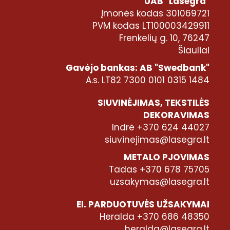
UAB "Lasegra"
Įmonės kodas 301069721
PVM kodas LT100003429911
Frenkelių g. 10, 76247
Šiauliai
Gavėjo bankas: AB "Swedbank"
A.s. LT82 7300 0101 0315 1484
SIUVINĖJIMAS, TEKSTILĖS
DEKORAVIMAS
Indrė +370 624 44027
siuvinejimas@lasegra.lt
METALO PJOVIMAS
Tadas +370 678 75705
uzsakymas@lasegra.lt
El. PARDUOTUVĖS UŽSAKYMAI
Heralda +370 686 48350
heralda@lasegra.lt