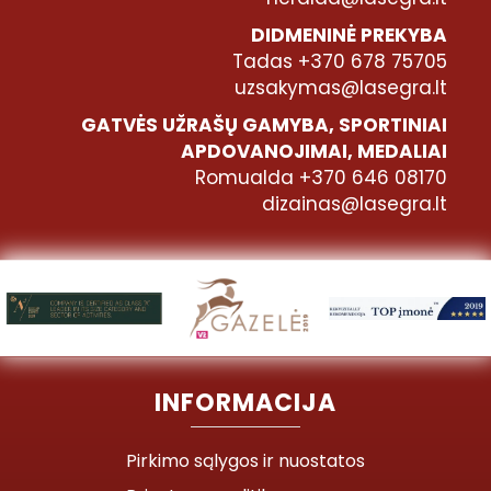
DIDMENINĖ PREKYBA
Tadas +370 678 75705
uzsakymas@lasegra.lt
GATVĖS UŽRAŠŲ GAMYBA, SPORTINIAI
APDOVANOJIMAI, MEDALIAI
Romualda +370 646 08170
dizainas@lasegra.lt
INFORMACIJA
Pirkimo sąlygos ir nuostatos