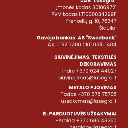
UAB "Lasegra"
Įmonės kodas 301069721
PVM kodas LT100003429911
Frenkelių g. 10, 76247
Šiauliai
Gavėjo bankas: AB "Swedbank"
A.s. LT82 7300 0101 0315 1484
SIUVINĖJIMAS, TEKSTILĖS
DEKORAVIMAS
Indrė +370 624 44027
siuvinejimas@lasegra.lt
METALO PJOVIMAS
Tadas +370 678 75705
uzsakymas@lasegra.lt
El. PARDUOTUVĖS UŽSAKYMAI
Heralda +370 686 48350
heralda@lasegra.lt