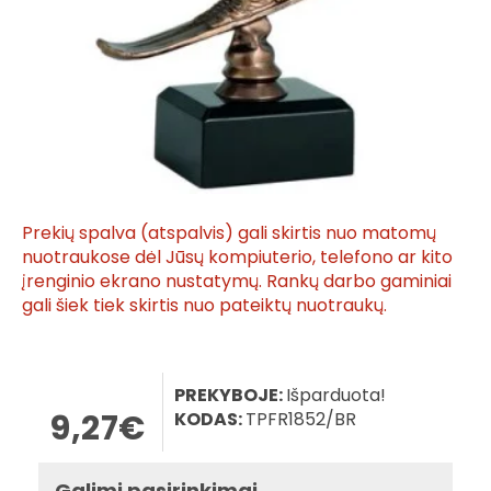
Prekių spalva (atspalvis) gali skirtis nuo matomų
nuotraukose dėl Jūsų kompiuterio, telefono ar kito
įrenginio ekrano nustatymų. Rankų darbo gaminiai
gali šiek tiek skirtis nuo pateiktų nuotraukų.
PREKYBOJE:
Išparduota!
9,27€
KODAS:
TPFR1852/BR
Galimi pasirinkimai