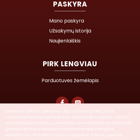
PASKYRA
Mano paskyra
Užsakymų istorija
Naujienlaiškis
PIRK LENGVIAU
Parduotuvės žemėlapis
Siekdami užtikrinti geriausią Jūsų naršymo patirtį, šioje
svetainėje naudojame slapukus. Paspaudę mygtuką „Sutinku“
© 2026 Lasegra UAB. Visos teisės saugomos
arba naršydami toliau, patvirtinsite savo sutikimą, kurį bet kada
galėsite atšaukti pakeisdami savo interneto naršyklės
nustatymus ir ištrindami įrašymo slapukus. Plačiau apie tai: