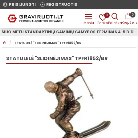
PRISIJUNGTI
REGISTRUOTIS
0
0
ŠIUO METU STANDARTINIŲ GAMINIŲ GAMYBOS TERMINAS 4-5 D.D.
H
STATULĖLĖ "SLIDINĖJIMAS" TPFR1852/BR
O
M
E
STATULĖLĖ "SLIDINĖJIMAS" TPFR1852/BR