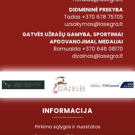
DIDMENINĖ PREKYBA
Tadas +370 678 75705
uzsakymas@lasegra.lt
GATVĖS UŽRAŠŲ GAMYBA, SPORTINIAI
APDOVANOJIMAI, MEDALIAI
Romualda +370 646 08170
dizainas@lasegra.lt
INFORMACIJA
Pirkimo sąlygos ir nuostatos