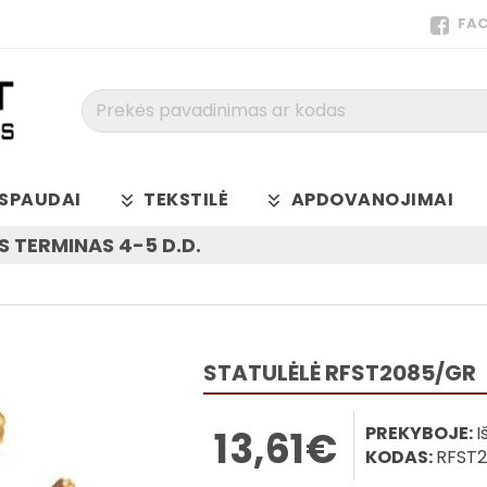
FA
Prekės
pavadinimas
ar
kodas
SPAUDAI
TEKSTILĖ
APDOVANOJIMAI
 TERMINAS 4-5 D.D.
STATULĖLĖ RFST2085/GR
PREKYBOJE:
I
13,61€
KODAS:
RFST