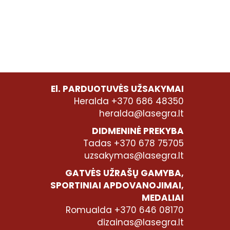
El. PARDUOTUVĖS UŽSAKYMAI
Heralda +370 686 48350
heralda@lasegra.lt
DIDMENINĖ PREKYBA
Tadas +370 678 75705
uzsakymas@lasegra.lt
GATVĖS UŽRAŠŲ GAMYBA,
SPORTINIAI APDOVANOJIMAI,
MEDALIAI
Romualda +370 646 08170
dizainas@lasegra.lt