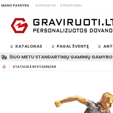
MANO PASKYRA
KONTAKTAI
STRAIPSNIAI
KATALOGAS
PAGAL ŠVENTĘ
ANT
ŠIUO METU STANDARTINIŲ GAMINIŲ GAMYBOS
H
STATULĖLĖ RFST2085/GR
O
M
E