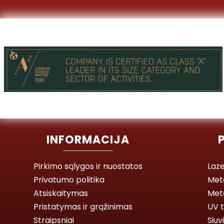
INFORMACIJA
Pirkimo sąlygos ir nuostatos
Laze
Privatumo politika
Met
Atsiskaitymas
Meta
Pristatymas ir grąžinimas
UV t
Straipsniai
Siuv