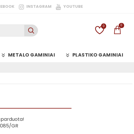
CEBOOK
INSTAGRAM
YOUTUBE
0
0
METALO GAMINIAI
PLASTIKO GAMINIAI
šparduota!
2085/GR