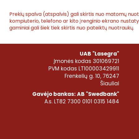
Prekių spalva (atspalvis) gali skirtis nuo matomų nuo
kompiuterio, telefono ar kito įrenginio ekrano nusta
gaminiai gali šiek tiek skirtis nuo pateiktų nuotraukų.
UAB "Lasegra"
Įmonės kodas 301069721
PVM kodas LT100003429911
Frenkelių g. 10, 76247
Šiauliai
Gavėjo bankas: AB "Swedbank"
A.s. LT82 7300 0101 0315 1484