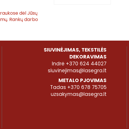
traukose dėl Jūsų
tymų. Rankų darbo
SIUVINĖJIMAS, TEKSTILĖS
DEKORAVIMAS
Indrė +370 624 44027
siuvinejimas@lasegra.lt
METALO PJOVIMAS
Tadas +370 678 75705
uzsakymas@lasegra.lt