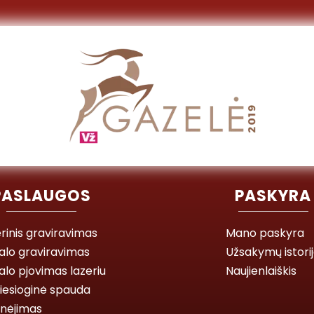
PASLAUGOS
PASKYRA
rinis graviravimas
Mano paskyra
alo graviravimas
Užsakymų istori
lo pjovimas lazeriu
Naujienlaiškis
iesioginė spauda
inėjimas