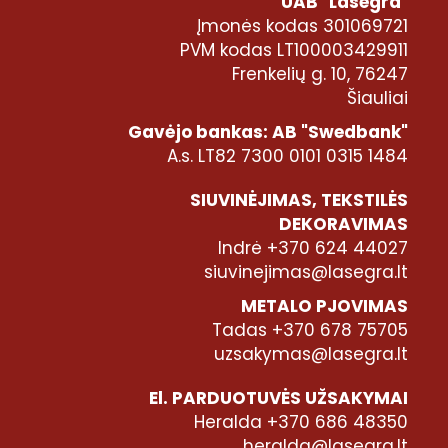
UAB "Lasegra"
Įmonės kodas 301069721
PVM kodas LT100003429911
Frenkelių g. 10, 76247
Šiauliai
Gavėjo bankas: AB "Swedbank"
A.s. LT82 7300 0101 0315 1484
SIUVINĖJIMAS, TEKSTILĖS
DEKORAVIMAS
Indrė +370 624 44027
siuvinejimas@lasegra.lt
METALO PJOVIMAS
Tadas +370 678 75705
uzsakymas@lasegra.lt
El. PARDUOTUVĖS UŽSAKYMAI
Heralda +370 686 48350
heralda@lasegra.lt