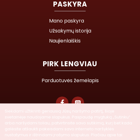
PASKYRA
Mano paskyra
Užsakymų istorija
Naujienlaiškis
PIRK LENGVIAU
Parduotuvės žemėlapis
Siekdami užtikrinti geriausią Jūsų naršymo patirtį, šioje
svetainėje naudojame slapukus. Paspaudę mygtuką „Sutinku“
© 2026 Lasegra UAB. Visos teisės saugomos
arba naršydami toliau, patvirtinsite savo sutikimą, kurį bet kada
galėsite atšaukti pakeisdami savo interneto naršyklės
nustatymus ir ištrindami įrašymo slapukus. Plačiau apie tai: