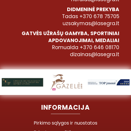
DIDMENINĖ PREKYBA
Tadas +370 678 75705
uzsakymas@lasegra.lt
GATVĖS UŽRAŠŲ GAMYBA, SPORTINIAI
APDOVANOJIMAI, MEDALIAI
Romualda +370 646 08170
dizainas@lasegra.lt
INFORMACIJA
Pirkimo sąlygos ir nuostatos