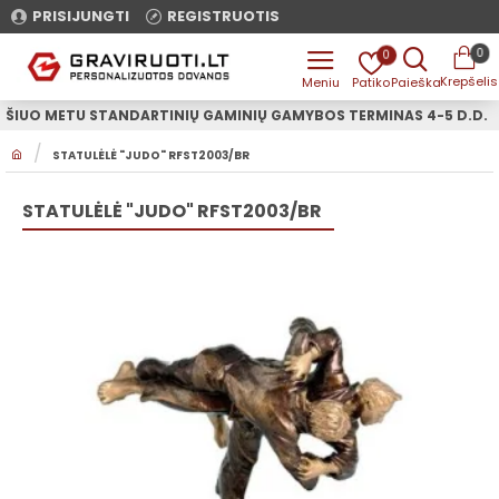
PRISIJUNGTI
REGISTRUOTIS
0
0
ŠIUO METU STANDARTINIŲ GAMINIŲ GAMYBOS TERMINAS 4-5 D.D.
H
STATULĖLĖ "JUDO" RFST2003/BR
O
M
E
STATULĖLĖ "JUDO" RFST2003/BR