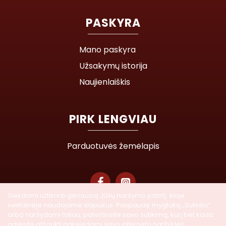
PASKYRA
Mano paskyra
Užsakymų istorija
Naujienlaiškis
PIRK LENGVIAU
Parduotuvės žemėlapis
Siekdami užtikrinti geriausią Jūsų naršymo patirtį, šioje
svetainėje naudojame slapukus. Paspaudę mygtuką „Sutinku“
© 2026 Lasegra UAB. Visos teisės saugomos
arba naršydami toliau, patvirtinsite savo sutikimą, kurį bet kada
galėsite atšaukti pakeisdami savo interneto naršyklės