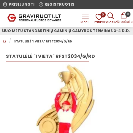
PRISIJUNGTI
REGISTRUOTIS
0
0
ŠIUO METU STANDARTINIŲ GAMINIŲ GAMYBOS TERMINAS 3-4 D.D.
H
STATULĖLĖ "I VIETA" RFST2034/G/RD
O
M
E
STATULĖLĖ "I VIETA" RFST2034/G/RD