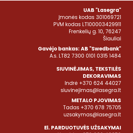
UAB "Lasegra"
Įmonės kodas 301069721
PVM kodas LT100003429911
Frenkelių g. 10, 76247
Šiauliai
Gavėjo bankas: AB "Swedbank"
A.s. LT82 7300 0101 0315 1484
SIUVINĖJIMAS, TEKSTILĖS
DEKORAVIMAS
Indrė +370 624 44027
siuvinejimas@lasegra.lt
METALO PJOVIMAS
Tadas +370 678 75705
uzsakymas@lasegra.lt
El. PARDUOTUVĖS UŽSAKYMAI