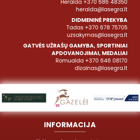
Heralda +370 686 48350
heralda@lasegra.lt
DIDMENINĖ PREKYBA
Tadas +370 678 75705
uzsakymas@lasegra.lt
GATVĖS UŽRAŠŲ GAMYBA, SPORTINIAI
APDOVANOJIMAI, MEDALIAI
Romualda +370 646 08170
dizainas@lasegra.lt
INFORMACIJA