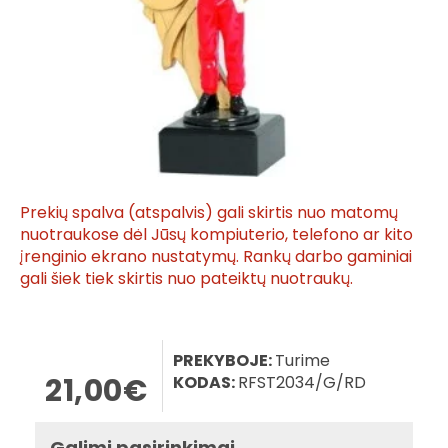
Prekių spalva (atspalvis) gali skirtis nuo matomų
nuotraukose dėl Jūsų kompiuterio, telefono ar kito
įrenginio ekrano nustatymų. Rankų darbo gaminiai
gali šiek tiek skirtis nuo pateiktų nuotraukų.
PREKYBOJE:
Turime
21,00€
KODAS:
RFST2034/G/RD
Galimi pasirinkimai