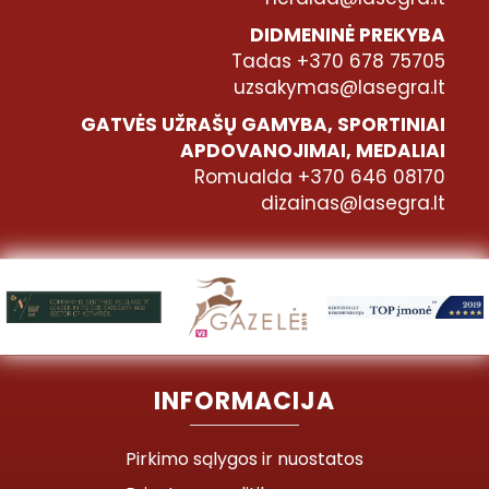
DIDMENINĖ PREKYBA
Tadas +370 678 75705
uzsakymas@lasegra.lt
GATVĖS UŽRAŠŲ GAMYBA, SPORTINIAI
APDOVANOJIMAI, MEDALIAI
Romualda +370 646 08170
dizainas@lasegra.lt
INFORMACIJA
Pirkimo sąlygos ir nuostatos