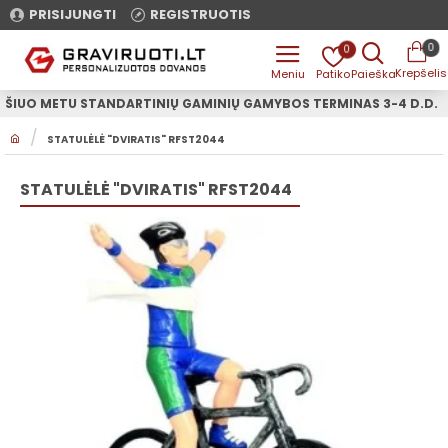
PRISIJUNGTI
REGISTRUOTIS
0
0
ŠIUO METU STANDARTINIŲ GAMINIŲ GAMYBOS TERMINAS 3-4 D.D.
H
STATULĖLĖ "DVIRATIS" RFST2044
O
M
E
STATULĖLĖ "DVIRATIS" RFST2044