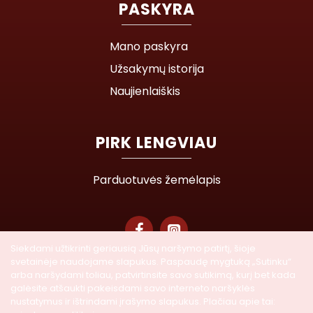
PASKYRA
Mano paskyra
Užsakymų istorija
Naujienlaiškis
PIRK LENGVIAU
Parduotuvės žemėlapis
Siekdami užtikrinti geriausią Jūsų naršymo patirtį, šioje
svetainėje naudojame slapukus. Paspaudę mygtuką „Sutinku“
© 2026 Lasegra UAB. Visos teisės saugomos
arba naršydami toliau, patvirtinsite savo sutikimą, kurį bet kada
galėsite atšaukti pakeisdami savo interneto naršyklės
nustatymus ir ištrindami įrašymo slapukus. Plačiau apie tai: