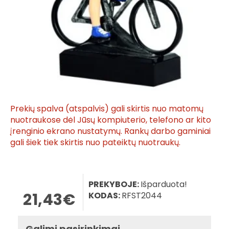
Prekių spalva (atspalvis) gali skirtis nuo matomų
nuotraukose dėl Jūsų kompiuterio, telefono ar kito
įrenginio ekrano nustatymų. Rankų darbo gaminiai
gali šiek tiek skirtis nuo pateiktų nuotraukų.
PREKYBOJE:
Išparduota!
21,43€
KODAS:
RFST2044
Galimi pasirinkimai