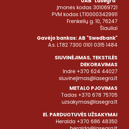
UAB "Lasegra"
Įmonės kodas 301069721
PVM kodas LT100003429911
Frenkelių g. 10, 76247
Šiauliai
Gavėjo bankas: AB "Swedbank"
A.s. LT82 7300 0101 0315 1484
SIUVINĖJIMAS, TEKSTILĖS
DEKORAVIMAS
Indrė +370 624 44027
siuvinejimas@lasegra.lt
METALO PJOVIMAS
Tadas +370 678 75705
uzsakymas@lasegra.lt
El. PARDUOTUVĖS UŽSAKYMAI
Heralda +370 686 48350
heralda@lasegra.lt