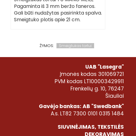
Pagaminta iš 3 mm beržo faneros.
Gali būti nudažytas pasirinkta spalva.
Smeigtuko plotis apie 21 cm.
ŽYMOS:
Smeigtukas tortui
UAB "Lasegra"
Įmonės kodas 301069721
PVM kodas LT100003429911
Frenkelių g. 10, 76247
Šiauliai
Gavėjo bankas: AB "Swedbank"
A.s. LT82 7300 0101 0315 1484
SIUVINĖJIMAS, TEKSTILĖS
DEKORAVIMAS