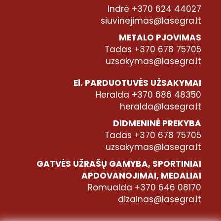
Indrė +370 624 44027
siuvinejimas@lasegra.lt
METALO PJOVIMAS
Tadas +370 678 75705
uzsakymas@lasegra.lt
El. PARDUOTUVĖS UŽSAKYMAI
Heralda +370 686 48350
heralda@lasegra.lt
DIDMENINĖ PREKYBA
Tadas +370 678 75705
uzsakymas@lasegra.lt
GATVĖS UŽRAŠŲ GAMYBA, SPORTINIAI
APDOVANOJIMAI, MEDALIAI
Romualda +370 646 08170
dizainas@lasegra.lt