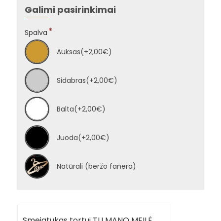
Galimi pasirinkimai
Spalva
Auksas
(+2,00€)
Sidabras
(+2,00€)
Balta
(+2,00€)
Juoda
(+2,00€)
Natūrali (beržo fanera)
Smeigtukas tortui TU MANO MEILĖ