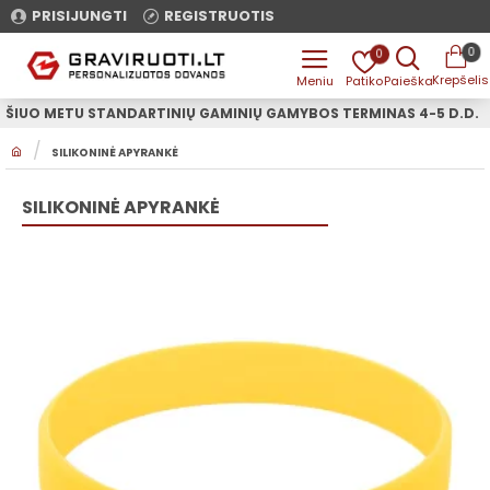
PRISIJUNGTI
REGISTRUOTIS
0
0
ŠIUO METU STANDARTINIŲ GAMINIŲ GAMYBOS TERMINAS 4-5 D.D.
H
SILIKONINĖ APYRANKĖ
O
M
E
SILIKONINĖ APYRANKĖ