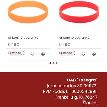
Silikoninė apyrankė
Silikoninė apyrankė
0,49€
0,49€
Į krepšelį
Į krepšelį
UAB "Lasegra"
Įmonės kodas 301069721
PVM kodas LT100003429911
Frenkelių g. 10, 76247
Šiauliai