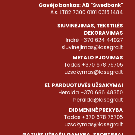
Gavėjo bankas: AB "Swedbank"
A.s. LT82 7300 0101 0315 1484
SIUVINĖJIMAS, TEKSTILĖS
DEKORAVIMAS
Indrė +370 624 44027
siuvinejimas@lasegra.lt
METALO PJOVIMAS
Tadas +370 678 75705
uzsakymas@lasegra.lt
El. PARDUOTUVĖS UŽSAKYMAI
Heralda +370 686 48350
heralda@lasegra.lt
DIDMENINĖ PREKYBA
Tadas +370 678 75705
uzsakymas@lasegra.lt
GATVĖS UŽRAŠŲ GAMYBA, SPORTINIAI