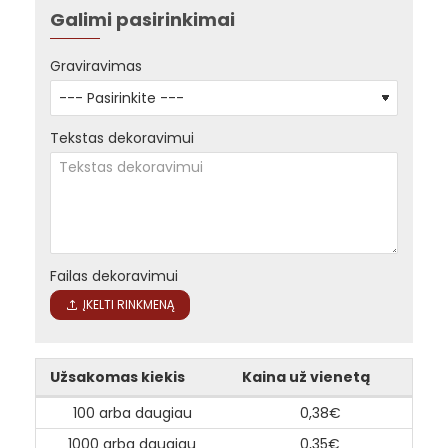
Galimi pasirinkimai
Graviravimas
Tekstas dekoravimui
Failas dekoravimui
ĮKELTI RINKMENĄ
Užsakomas kiekis
Kaina už vienetą
100 arba daugiau
0,38€
1000 arba daugiau
0,35€