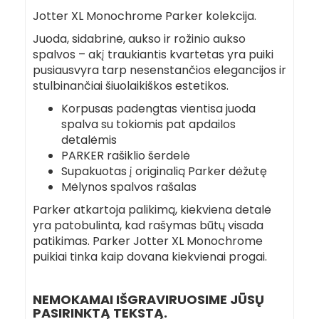
Jotter XL Monochrome Parker kolekcija.
Juoda, sidabrinė, aukso ir rožinio aukso
spalvos – akį traukiantis kvartetas yra puiki
pusiausvyra tarp nesenstančios elegancijos ir
stulbinančiai šiuolaikiškos estetikos.
Korpusas padengtas vientisa juoda
spalva su tokiomis pat apdailos
detalėmis
PARKER rašiklio šerdelė
Supakuotas į originalią Parker dėžutę
Mėlynos spalvos rašalas
Parker atkartoja palikimą, kiekviena detalė
yra patobulinta, kad rašymas būtų visada
patikimas. Parker Jotter XL Monochrome
puikiai tinka kaip dovana kiekvienai progai.
NEMOKAMAI IŠGRAVIRUOSIME JŪSŲ
PASIRINKTĄ TEKSTĄ.