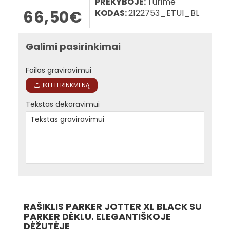
PREKYBOJE:
Turime
66,50€
KODAS:
2122753_ETUI_BL
Galimi pasirinkimai
Failas graviravimui
ĮKELTI RINKMENĄ
Tekstas dekoravimui
RAŠIKLIS PARKER JOTTER XL BLACK SU
PARKER DĖKLU. ELEGANTIŠKOJE
DĖŽUTĖJE