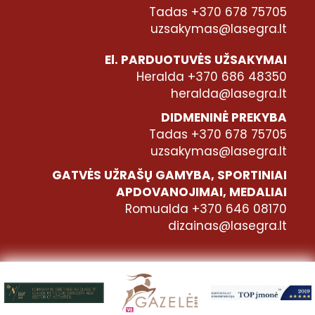
Tadas +370 678 75705
uzsakymas@lasegra.lt
El. PARDUOTUVĖS UŽSAKYMAI
Heralda +370 686 48350
heralda@lasegra.lt
DIDMENINĖ PREKYBA
Tadas +370 678 75705
uzsakymas@lasegra.lt
GATVĖS UŽRAŠŲ GAMYBA, SPORTINIAI
APDOVANOJIMAI, MEDALIAI
Romualda +370 646 08170
dizainas@lasegra.lt