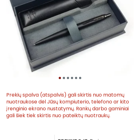
Prekių spalva (atspalvis) gali skirtis nuo matomų
nuotraukose dėl Jūsų kompiuterio, telefono ar kito
įrenginio ekrano nustatymų. Rankų darbo gaminiai
gali šiek tiek skirtis nuo pateiktų nuotraukų.