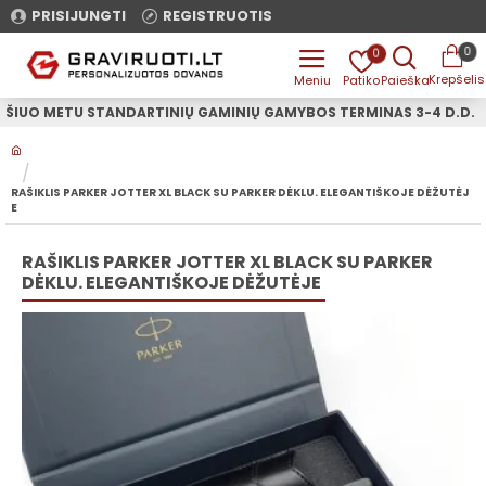
PRISIJUNGTI
REGISTRUOTIS
0
0
ŠIUO METU STANDARTINIŲ GAMINIŲ GAMYBOS TERMINAS 3-4 D.D.
H
O
M
RAŠIKLIS PARKER JOTTER XL BLACK SU PARKER DĖKLU. ELEGANTIŠKOJE DĖŽUTĖJ
E
E
RAŠIKLIS PARKER JOTTER XL BLACK SU PARKER
DĖKLU. ELEGANTIŠKOJE DĖŽUTĖJE