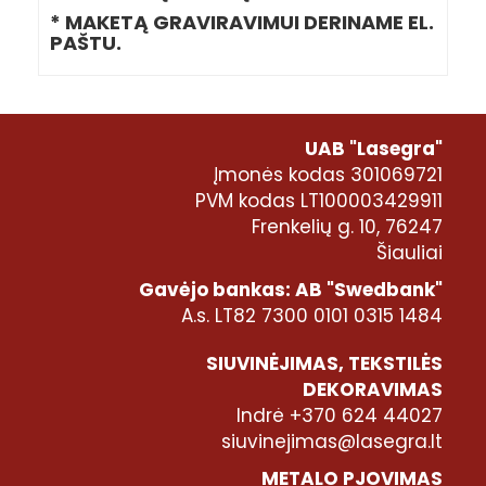
* MAKETĄ GRAVIRAVIMUI DERINAME EL.
PAŠTU.
UAB "Lasegra"
Įmonės kodas 301069721
PVM kodas LT100003429911
Frenkelių g. 10, 76247
Šiauliai
Gavėjo bankas: AB "Swedbank"
A.s. LT82 7300 0101 0315 1484
SIUVINĖJIMAS, TEKSTILĖS
DEKORAVIMAS
Indrė +370 624 44027
siuvinejimas@lasegra.lt
METALO PJOVIMAS