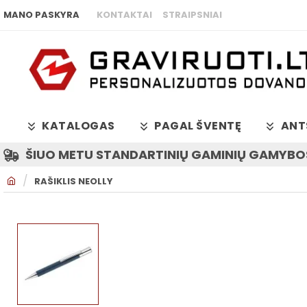
MANO PASKYRA
KONTAKTAI
STRAIPSNIAI
KATALOGAS
PAGAL ŠVENTĘ
ANT
ŠIUO METU STANDARTINIŲ GAMINIŲ GAMYBOS
H
RAŠIKLIS NEOLLY
O
M
E