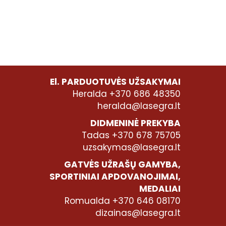
El. PARDUOTUVĖS UŽSAKYMAI
Heralda +370 686 48350
heralda@lasegra.lt
DIDMENINĖ PREKYBA
Tadas +370 678 75705
uzsakymas@lasegra.lt
GATVĖS UŽRAŠŲ GAMYBA,
SPORTINIAI APDOVANOJIMAI,
MEDALIAI
Romualda +370 646 08170
dizainas@lasegra.lt