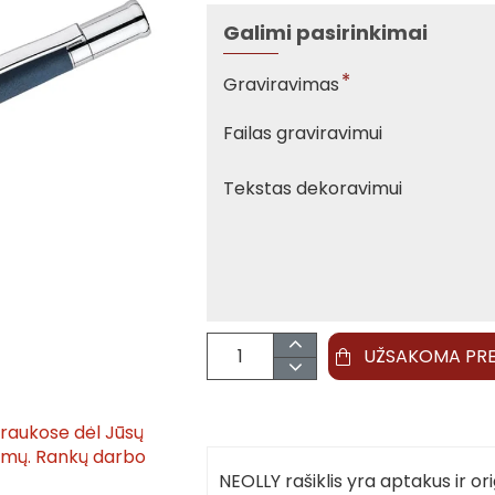
Galimi pasirinkimai
Graviravimas
Failas graviravimui
Tekstas dekoravimui
UŽSAKOMA PR
traukose dėl Jūsų
tymų. Rankų darbo
NEOLLY rašiklis yra aptakus ir ori