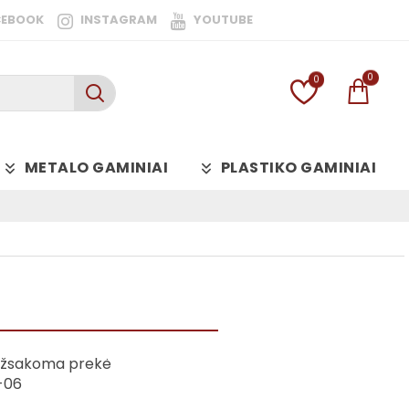
CEBOOK
INSTAGRAM
YOUTUBE
0
0
METALO GAMINIAI
PLASTIKO GAMINIAI
žsakoma prekė
-06