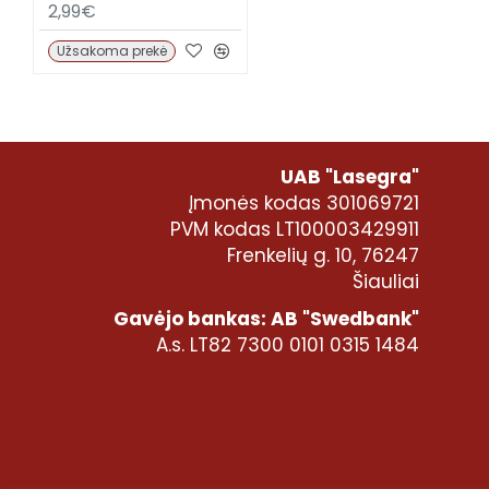
2,99€
Užsakoma prekė
UAB "Lasegra"
Įmonės kodas 301069721
PVM kodas LT100003429911
Frenkelių g. 10, 76247
Šiauliai
Gavėjo bankas: AB "Swedbank"
A.s. LT82 7300 0101 0315 1484