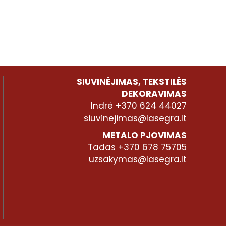
SIUVINĖJIMAS, TEKSTILĖS
DEKORAVIMAS
Indrė +370 624 44027
siuvinejimas@lasegra.lt
METALO PJOVIMAS
Tadas +370 678 75705
uzsakymas@lasegra.lt