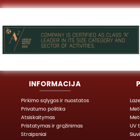
INFORMACIJA
Pirkimo sąlygos ir nuostatos
Laze
Privatumo politika
Met
Atsiskaitymas
Meta
Pristatymas ir grąžinimas
UV t
Straipsniai
Siuv