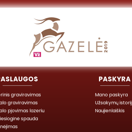
PASLAUGOS
PASKYRA
rinis graviravimas
Mano paskyra
alo graviravimas
Užsakymų istori
lo pjovimas lazeriu
Naujienlaiškis
iesioginė spauda
inėjimas