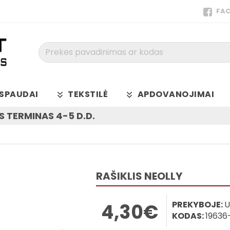
FA
Prekės
pavadinimas
ar
kodas
SPAUDAI
TEKSTILĖ
APDOVANOJIMAI
 TERMINAS 4-5 D.D.
RAŠIKLIS NEOLLY
PREKYBOJE:
U
4,30€
KODAS:
19636