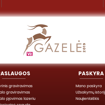
PASLAUGOS
PASKYRA
rinis graviravimas
Mano paskyra
alo graviravimas
Užsakymų istori
lo pjovimas lazeriu
Naujienlaiškis
iesioginė spauda