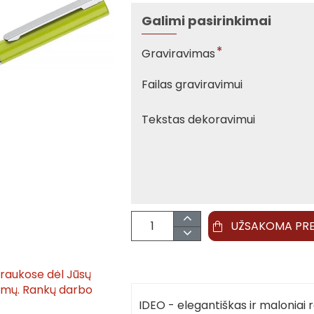
Galimi pasirinkimai
Graviravimas
Failas graviravimui
Tekstas dekoravimui
UŽSAKOMA PR
traukose dėl Jūsų
tymų. Rankų darbo
IDEO - elegantiškas ir maloniai ra