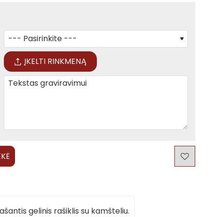
ĮKELTI RINKMENĄ
EKĖ
šantis gelinis rašiklis su kamšteliu.