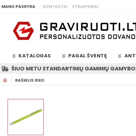
MANO PASKYRA
KONTAKTAI
STRAIPSNIAI
KATALOGAS
PAGAL ŠVENTĘ
ANT
ŠIUO METU STANDARTINIŲ GAMINIŲ GAMYBOS
H
RAŠIKLIS IDEO
O
M
E