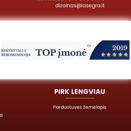
dizainas@lasegra.lt
PIRK LENGVIAU
Parduotuvės žemėlapis
ja