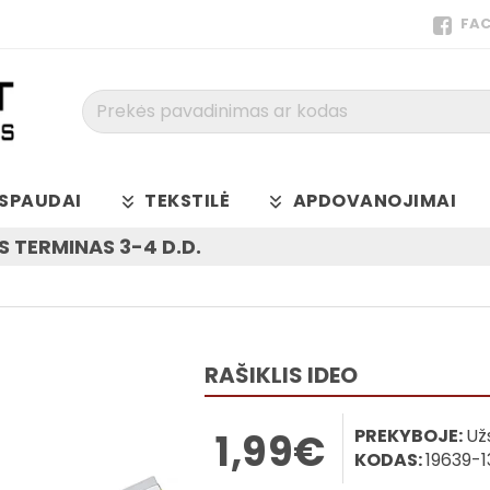
FA
Prekės
pavadinimas
ar
kodas
SPAUDAI
TEKSTILĖ
APDOVANOJIMAI
 TERMINAS 3-4 D.D.
RAŠIKLIS IDEO
PREKYBOJE:
Už
1,99€
KODAS:
19639-1