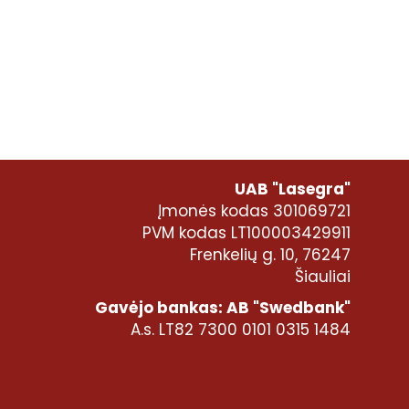
UAB "Lasegra"
Įmonės kodas 301069721
PVM kodas LT100003429911
Frenkelių g. 10, 76247
Šiauliai
Gavėjo bankas: AB "Swedbank"
A.s. LT82 7300 0101 0315 1484