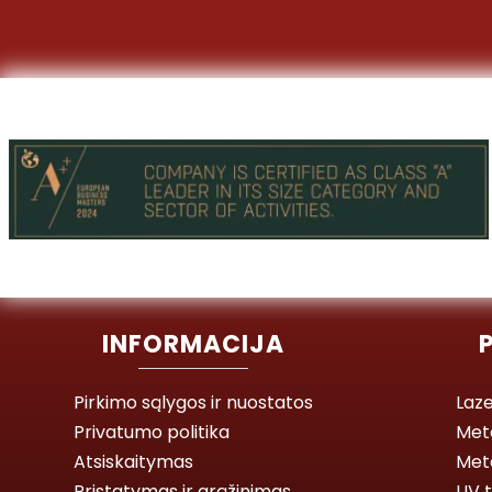
INFORMACIJA
Pirkimo sąlygos ir nuostatos
Laze
Privatumo politika
Met
Atsiskaitymas
Meta
Pristatymas ir grąžinimas
UV t