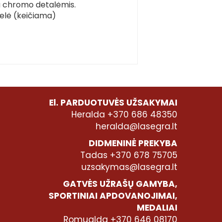
su chromo detalėmis.
delė (keičiama)
El. PARDUOTUVĖS UŽSAKYMAI
Heralda +370 686 48350
heralda@lasegra.lt
DIDMENINĖ PREKYBA
Tadas +370 678 75705
uzsakymas@lasegra.lt
GATVĖS UŽRAŠŲ GAMYBA,
SPORTINIAI APDOVANOJIMAI,
MEDALIAI
Romualda +370 646 08170