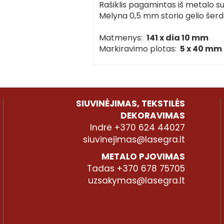
Rašiklis pagamintas iš metalo 
Mėlyna 0,5 mm storio gelio šer
Matmenys:
141 x dia 10 mm
Markiravimo plotas:
5 x 40 mm
SIUVINĖJIMAS, TEKSTILĖS
DEKORAVIMAS
Indrė +370 624 44027
siuvinejimas@lasegra.lt
METALO PJOVIMAS
Tadas +370 678 75705
uzsakymas@lasegra.lt