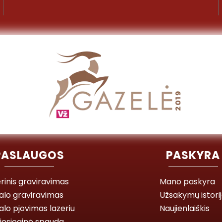
PASLAUGOS
PASKYRA
rinis graviravimas
Mano paskyra
alo graviravimas
Užsakymų istori
lo pjovimas lazeriu
Naujienlaiškis
iesioginė spauda