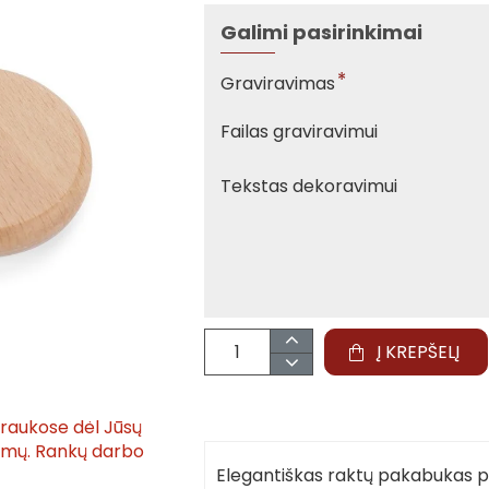
Galimi pasirinkimai
Graviravimas
Failas graviravimui
Tekstas dekoravimui
Į KREPŠELĮ
traukose dėl Jūsų
tymų. Rankų darbo
Elegantiškas raktų pakabukas p