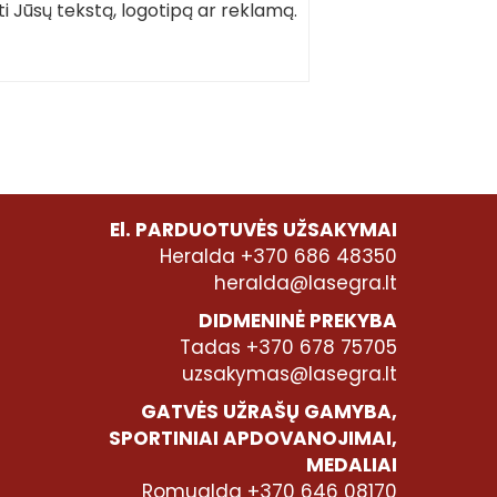
i Jūsų tekstą, logotipą ar reklamą.
El. PARDUOTUVĖS UŽSAKYMAI
Heralda +370 686 48350
heralda@lasegra.lt
DIDMENINĖ PREKYBA
Tadas +370 678 75705
uzsakymas@lasegra.lt
GATVĖS UŽRAŠŲ GAMYBA,
SPORTINIAI APDOVANOJIMAI,
MEDALIAI
Romualda +370 646 08170