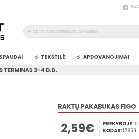
FA
Prekės
pavadinimas
ar
kodas
SPAUDAI
TEKSTILĖ
APDOVANOJIMAI
 TERMINAS 3-4 D.D.
RAKTŲ PAKABUKAS FIGO
PREKYBOJE:
T
2,59€
KODAS:
17833