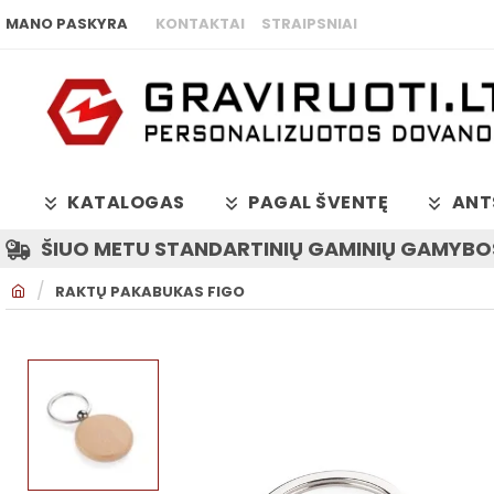
MANO PASKYRA
KONTAKTAI
STRAIPSNIAI
KATALOGAS
PAGAL ŠVENTĘ
ANT
ŠIUO METU STANDARTINIŲ GAMINIŲ GAMYBOS
H
RAKTŲ PAKABUKAS FIGO
O
M
E