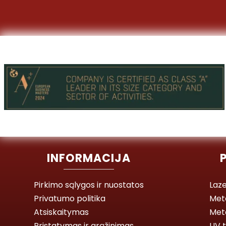
INFORMACIJA
Pirkimo sąlygos ir nuostatos
Laze
Privatumo politika
Met
Atsiskaitymas
Meta
Pristatymas ir grąžinimas
UV t