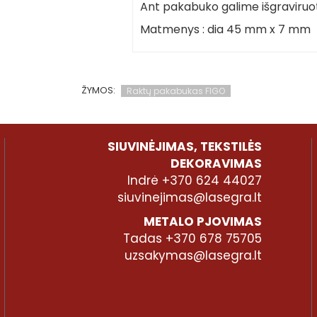
Ant pakabuko galime išgraviruot
Matmenys : dia 45 mm x 7 mm
ŽYMOS:
Raktų pakabukas FIGO
SIUVINĖJIMAS, TEKSTILĖS
DEKORAVIMAS
Indrė +370 624 44027
siuvinejimas@lasegra.lt
METALO PJOVIMAS
Tadas +370 678 75705
uzsakymas@lasegra.lt