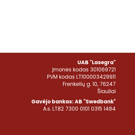
UAB "Lasegra"
Įmonės kodas 301069721
PVM kodas LT100003429911
Frenkelių g. 10, 76247
Šiauliai
Gavėjo bankas: AB "Swedbank"
A.s. LT82 7300 0101 0315 1484