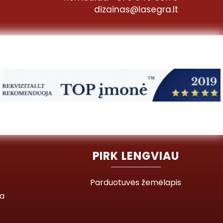
dizainas@lasegra.lt
PIRK LENGVIAU
Parduotuvės žemėlapis
ja