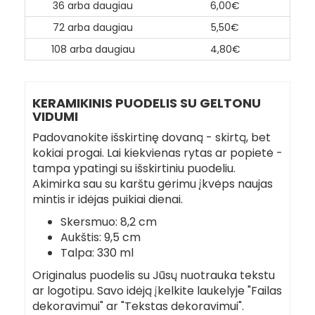
36 arba daugiau
6,00€
72 arba daugiau
5,50€
108 arba daugiau
4,80€
KERAMIKINIS PUODELIS SU GELTONU
VIDUMI
Padovanokite išskirtinę dovaną - skirtą, bet
kokiai progai. Lai kiekvienas rytas ar popietė -
tampa ypatingi su išskirtiniu puodeliu.
Akimirka sau su karštu gėrimu įkvėps naujas
mintis ir idėjas puikiai dienai.
Skersmuo: 8,2 cm
Aukštis: 9,5 cm
Talpa: 330 ml
Originalus puodelis su Jūsų nuotrauka tekstu
ar logotipu. Savo idėją įkelkite laukelyje "Failas
dekoravimui" ar "Tekstas dekoravimui".