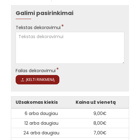
Galimi pasirinkimai
Tekstas dekoravimui
Failas dekoravimui
ĮKELTI RINKMENĄ
Užsakomas kiekis
Kaina už vienetą
6 arba daugiau
9,00€
12 arba daugiau
8,00€
24 arba daugiau
7,00€