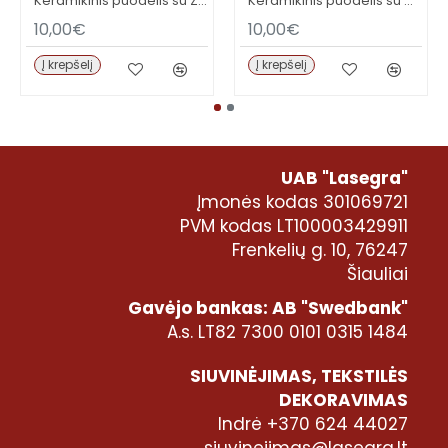
Keramikinis puodelis su ŽALIU VIDUMI
Keramikinis puodelis su mėlynu vidumi
10,00€
10,00€
Į krepšelį
Į krepšelį
UAB "Lasegra"
Įmonės kodas 301069721
PVM kodas LT100003429911
Frenkelių g. 10, 76247
Šiauliai
Gavėjo bankas: AB "Swedbank"
A.s. LT82 7300 0101 0315 1484
SIUVINĖJIMAS, TEKSTILĖS
DEKORAVIMAS
Indrė +370 624 44027
siuvinejimas@lasegra.lt