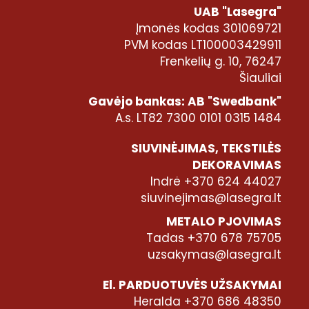
UAB "Lasegra"
Įmonės kodas 301069721
PVM kodas LT100003429911
Frenkelių g. 10, 76247
Šiauliai
Gavėjo bankas: AB "Swedbank"
A.s. LT82 7300 0101 0315 1484
SIUVINĖJIMAS, TEKSTILĖS
DEKORAVIMAS
Indrė +370 624 44027
siuvinejimas@lasegra.lt
METALO PJOVIMAS
Tadas +370 678 75705
uzsakymas@lasegra.lt
El. PARDUOTUVĖS UŽSAKYMAI
Heralda +370 686 48350