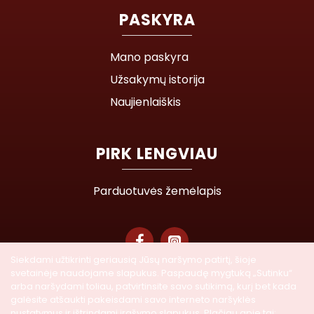
PASKYRA
Mano paskyra
Užsakymų istorija
Naujienlaiškis
PIRK LENGVIAU
Parduotuvės žemėlapis
Siekdami užtikrinti geriausią Jūsų naršymo patirtį, šioje
svetainėje naudojame slapukus. Paspaudę mygtuką „Sutinku“
© 2026 Lasegra UAB. Visos teisės saugomos
arba naršydami toliau, patvirtinsite savo sutikimą, kurį bet kada
galėsite atšaukti pakeisdami savo interneto naršyklės
nustatymus ir ištrindami įrašymo slapukus. Plačiau apie tai: