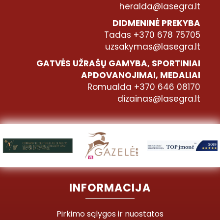
heralda@lasegra.lt
DIDMENINĖ PREKYBA
Tadas +370 678 75705
uzsakymas@lasegra.lt
GATVĖS UŽRAŠŲ GAMYBA, SPORTINIAI
APDOVANOJIMAI, MEDALIAI
Romualda +370 646 08170
dizainas@lasegra.lt
INFORMACIJA
Pirkimo sąlygos ir nuostatos