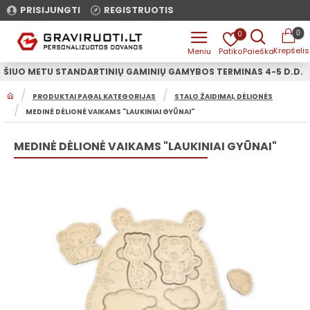
PRISIJUNGTI
REGISTRUOTIS
0
0
ŠIUO METU STANDARTINIŲ GAMINIŲ GAMYBOS TERMINAS 4-5 D.D.
H
PRODUKTAI PAGAL KATEGORIJAS
STALO ŽAIDIMAI, DĖLIONĖS
O
MEDINĖ DĖLIONĖ VAIKAMS "LAUKINIAI GYŪNAI"
M
E
MEDINĖ DĖLIONĖ VAIKAMS "LAUKINIAI GYŪNAI"