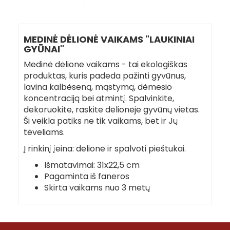
MEDINĖ DĖLIONĖ VAIKAMS "LAUKINIAI
GYŪNAI"
Medinė dėlione vaikams - tai ekologiškas
produktas, kuris padeda pažinti gyvūnus,
lavina kalbėseną, mąstymą, dėmesio
koncentraciją bei atmintį. Spalvinkite,
dekoruokite, raskite dėlionėje gyvūnų vietas.
Ši veikla patiks ne tik vaikams, bet ir Jų
tėveliams.
Į rinkinį įeina: dėlionė ir spalvoti pieštukai.
Išmatavimai: 31x22,5 cm
Pagaminta iš faneros
Skirta vaikams nuo 3 metų